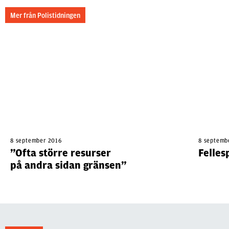
Mer från Polistidningen
8 september 2016
8 septemb
”Ofta större resurser
Felles
på andra sidan gränsen”