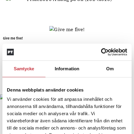
Give me five!
Samtycke
Information
Om
Denna webbplats använder cookies
Vi använder cookies för att anpassa innehållet och
annonserna till användarna, tillhandahålla funktioner för
sociala medier och analysera vår trafik. Vi
Göran Stanton tog en svängom med Israels Sverigeambassadör Isaac Bachman.
vidarebefordrar även sådana identifierare från din enhet
till de sociala medier och annons- och analysföretag som