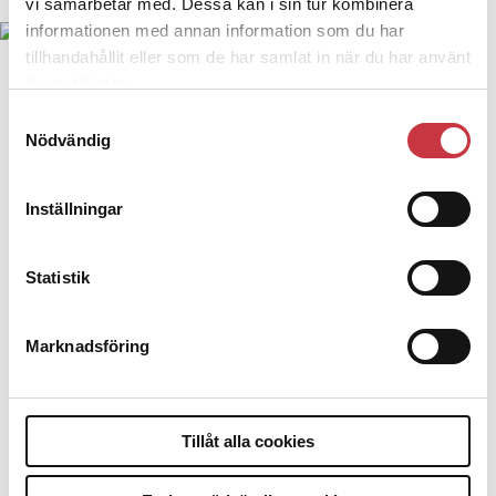
vi samarbetar med. Dessa kan i sin tur kombinera
informationen med annan information som du har
tillhandahållit eller som de har samlat in när du har använt
deras tjänster.
Polisskjortorna vid en kort men extremt intensiv störtskur. Foto: Eva Schoultz
Samtyckesval
Nödvändig
Inställningar
Två av utroparna.
Statistik
Marknadsföring
Tillåt alla cookies
Text
Eva Schoultz
30 juli 2016