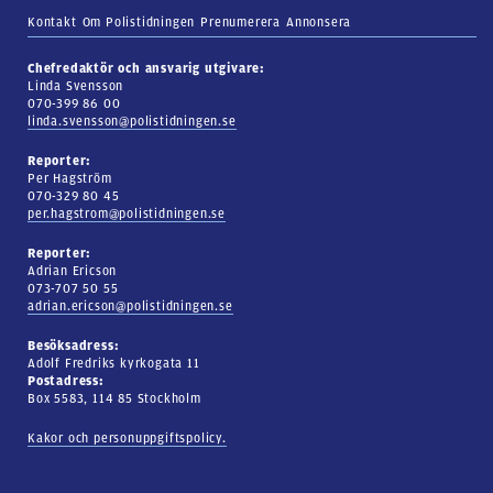
Kontakt
Om Polistidningen
Prenumerera
Annonsera
Chefredaktör och ansvarig utgivare:
Linda Svensson
070-399 86 00
linda.svensson@polistidningen.se
Reporter:
Per Hagström
070-329 80 45
per.hagstrom@polistidningen.se
Reporter:
Adrian Ericson
073-707 50 55
adrian.ericson@polistidningen.se
Besöksadress:
Adolf Fredriks kyrkogata 11
Postadress:
Box 5583, 114 85 Stockholm
Kakor och personuppgiftspolicy.