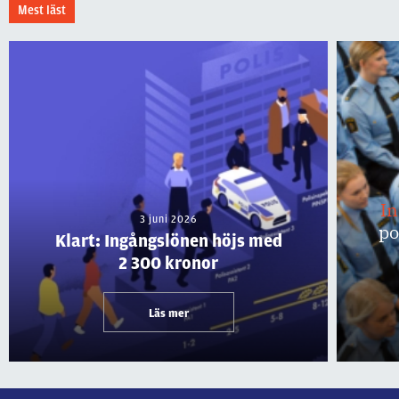
Mest läst
I
3 juni 2026
po
Klart: Ingångslönen höjs med
2 300 kronor
Läs mer