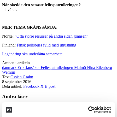
När skedde den senaste fellespatrulleringen?
– I våras.
MER TEMA GRÄNSSÄMJA:
Norge:
”Ofta större resurser på andra sidan gränsen”
Finland:
Finsk polisbuss fylld med utrustning
Lagändring ska underlätta samarbete
Ämnen i artikeln
danmark
Erik Jansåker
Fellespatrulleringen
Malmö
Nina Eilenberg
Wemrin
Text
Ossian Grahn
8 september 2016
Dela artikel:
Facebook
X
E-post
Andra läser
3 juni 2026