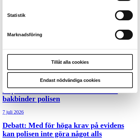
Desktopannnons
Statistik
Debatt
9 juli 2026
Marknadsföring
Slutreplik:
Det handlar om
kunskapsstyrning – inte om forskarnas
Tillåt alla cookies
motiv
8 juli 2026
Endast nödvändiga cookies
Replik:
Det är inte evidenskrav som
bakbinder polisen
7 juli 2026
Debatt:
Med för höga krav på evidens
kan polisen inte göra något alls