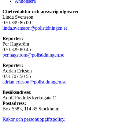
Annonsera
Chefredaktör och ansvarig utgivare:
Linda Svensson
070-399 86 00
linda.svensson@polistidningen.se
Reporter:
Per Hagström
070-329 80 45
per.hagstrom@polistidningen.se
Reporter:
Adrian Ericson
073-707 50 55
adrian.ericson@polistidningen.se
Besöksadress:
Adolf Fredriks kyrkogata 11
Postadress:
Box 5583, 114 85 Stockholm
Kakor och personuppgiftspolicy.