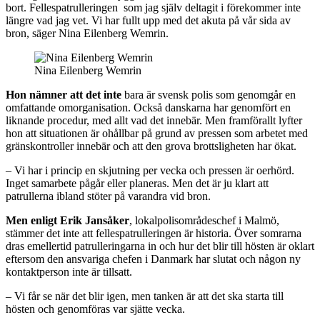
bort. Fellespatrulleringen som jag själv deltagit i förekommer inte
längre vad jag vet. Vi har fullt upp med det akuta på vår sida av
bron, säger Nina Eilenberg Wemrin.
Nina Eilenberg Wemrin
Hon nämner att det inte
bara är svensk polis som genomgår en
omfattande omorganisation. Också danskarna har genomfört en
liknande procedur, med allt vad det innebär. Men framförallt lyfter
hon att situationen är ohållbar på grund av pressen som arbetet med
gränskontroller innebär och att den grova brottsligheten har ökat.
– Vi har i princip en skjutning per vecka och pressen är oerhörd.
Inget samarbete pågår eller planeras. Men det är ju klart att
patrullerna ibland stöter på varandra vid bron.
Men enligt Erik Jansåker
, lokalpolisområdeschef i Malmö,
stämmer det inte att fellespatrulleringen är historia. Över somrarna
dras emellertid patrulleringarna in och hur det blir till hösten är oklart
eftersom den ansvariga chefen i Danmark har slutat och någon ny
kontaktperson inte är tillsatt.
– Vi får se när det blir igen, men tanken är att det ska starta till
hösten och genomföras var sjätte vecka.