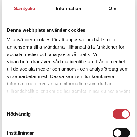
Klart: Ingångslönen höjs med 2 300
kronor
Samtycke
Information
Om
4 juni 2026
Denna webbplats använder cookies
Insändare:
Miljoner i sjön –
Vi använder cookies för att anpassa innehållet och
polisaspiranter underkänns på
annonserna till användarna, tillhandahålla funktioner för
godtyckliga grunder
sociala medier och analysera vår trafik. Vi
vidarebefordrar även sådana identifierare från din enhet
1 juni 2026
till de sociala medier och annons- och analysföretag som
Jens Mårtensson:
Snart 20 år i tjänst – nu
vi samarbetar med. Dessa kan i sin tur kombinera
informationen med annan information som du har
ska han lära sig grunderna
tillhandahållit eller som de har samlat in när du har använt
deras tjänster.
4 juni 2026
Samtyckesval
Polisregionen erkänner fel: ”Kommer att
Nödvändig
rättas till”
Mobilannons
Inställningar