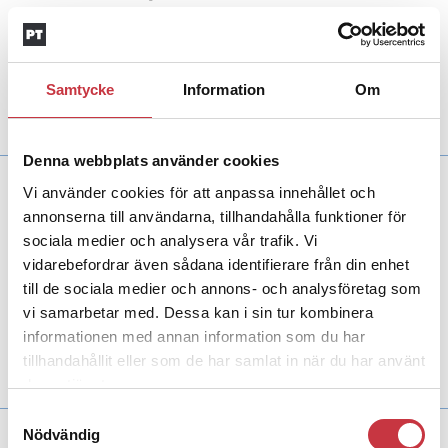
Aktuellt
Det danska taxibolaget 4×48 Taxi Nord hjälper
numera Nordsjællands polisdistrikt med
spaningsuppdrag och att söka efterlysta
Samtycke
personer och fordon.
Information
Om
Denna webbplats använder cookies
Vi använder cookies för att anpassa innehållet och
25 juni 2014
annonserna till användarna, tillhandahålla funktioner för
Expanderande ammunition
sociala medier och analysera vår trafik. Vi
kan bli nordisk norm
vidarebefordrar även sådana identifierare från din enhet
Aktuellt
till de sociala medier och annons- och analysföretag som
Svensk polis är långt ifrån ensam om att ha
expanderande ammunition. Flera länder i
vi samarbetar med. Dessa kan i sin tur kombinera
Europa har gjort samma val. Och nu tas
informationen med annan information som du har
konkreta …
tillhandahållit eller som de har samlat in när du har använt
deras tjänster.
Samtyckesval
Nödvändig