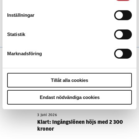
10 oktober 2013
Oväntat besök x-large
Inställningar
Reportage
Hur skyddar man världens
mäktigaste person mot alla tänkbara hot? Och
hur genomförs allt av en liten nation med
minimal planeringstid?
Statistik
Marknadsföring
«
Äldre artiklar
Tillåt alla cookies
Endast nödvändiga cookies
Andra läser
3 juni 2026
Klart: Ingångslönen höjs med 2 300
kronor