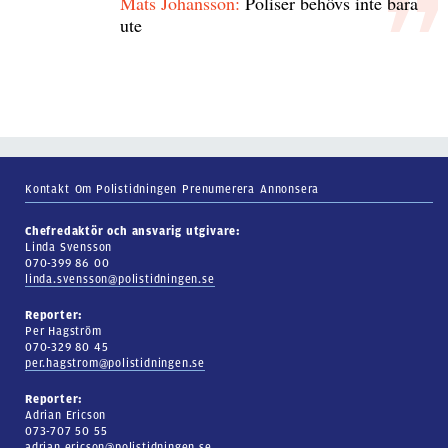
Mats Johansson:
Poliser behövs inte bara
ute
Kontakt
Om Polistidningen
Prenumerera
Annonsera
Chefredaktör och ansvarig utgivare:
Linda Svensson
070-399 86 00
linda.svensson@polistidningen.se
Reporter:
Per Hagström
070-329 80 45
per.hagstrom@polistidningen.se
Reporter:
Adrian Ericson
073-707 50 55
adrian.ericson@polistidningen.se