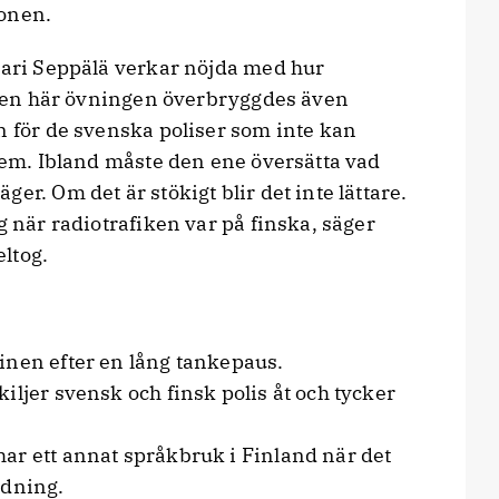
ionen.
Jari Seppälä verkar nöjda med hur
t den här övningen överbryggdes även
n för de svenska poliser som inte kan
blem. Ibland måste den ene översätta vad
er. Om det är stökigt blir det inte lättare.
g när radiotrafiken var på finska, säger
ltog.
inen efter en lång tankepaus.
iljer svensk och finsk polis åt och tycker
ar ett annat språkbruk i Finland när det
ndning.