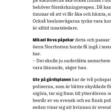
på stationerna ska också finnas i bil
behöver förstärkningsvapen. Då kan 
timmar så att vi får åka och hämta, 
Också beslutsvägarna tycks vara kort
är alltid insatsledare.
detta och passar 
Mikael Rova påpekar
östra Norrbotten borde få ingå i teste
har.
– Det skulle ju underlätta samarbete
vara liknande, säger han.
har de två polisp
Ute på gårdsplanen
poliserna, som är bättre skyddade fö
utgöra, tar sig fram till ytterdörren
består av en svensk och en finsk po
sedan visar sig att kvinnan är sven