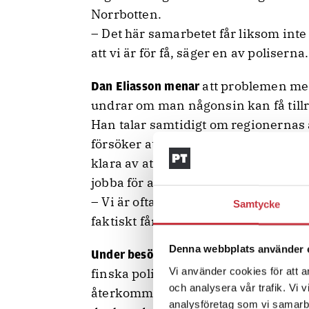
Norrbotten.
– Det här samarbetet får liksom inte
att vi är för få, säger en av poliserna.
att problemen med 
Dan Eliasson menar
undrar om man någonsin kan få tillrä
Han talar samtidigt om regionernas 
försöker att inte ”stoppa fingrarna i
klara av att fördela resurserna men 
jobba för att få fram.
– Vi är ofta fokuserade på vad vi inte
Samtycke
faktiskt får, säger han också.
Denna webbplats använder 
förevisas en finsk pol
Under besöket
Vi använder cookies för att a
finska poliserna faktiskt har med si
och analysera vår trafik. Vi 
återkommer till. Allt är mer. Krimin
analysföretag som vi samarb