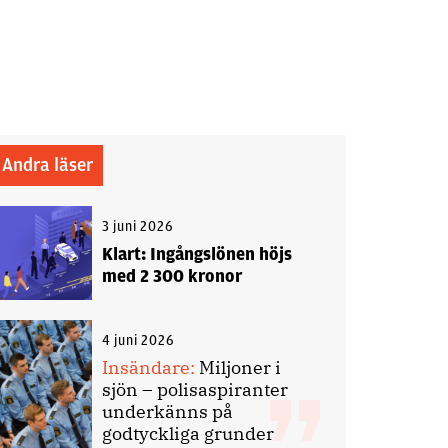
Andra läser
3 juni 2026
Klart: Ingångslönen höjs
med 2 300 kronor
4 juni 2026
Insändare:
Miljoner i
sjön – polisaspiranter
underkänns på
godtyckliga grunder