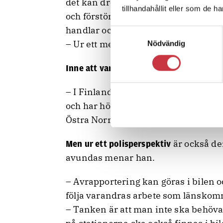
det kan dröja dagar innan tekniker k
tillhandahållit eller som de h
och förstöras om patrullen inte har m
handlar också om vapen och skydds
Samtyckesval
– Ur ett medborgarperspektiv är det 
Nödvändig
Inne att vara ute i Finland
– I Finland är det poliserna som jobba
och har högre status, i alla fall i vår
Östra Norrbotten.
är också den
Men ur ett polisperspektiv
avundas menar han.
– Avrapportering kan göras i bilen 
följa varandras arbete som länskom
– Tanken är att man inte ska behöva å