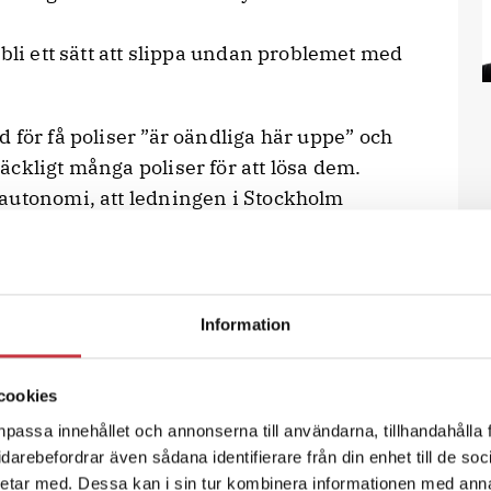
 bli ett sätt att slippa undan problemet med
för få poliser ”är oändliga här uppe” och
ckligt många poliser för att lösa dem.
autonomi, att ledningen i Stockholm
 syltburken” utan låter polisen regionalt
att ett samarbete är något han kommer att
 får. Vi behöver känna glädje i det vi
Information
cookies
isbuss för närvarande chefer. Vad de
npassa innehållet och annonserna till användarna, tillhandahålla 
g ute på vägarna är något Mikael Rova
vidarebefordrar även sådana identifierare från din enhet till de s
alteknisk utrustning till exempel. Och där
etar med. Dessa kan i sin tur kombinera informationen med ann