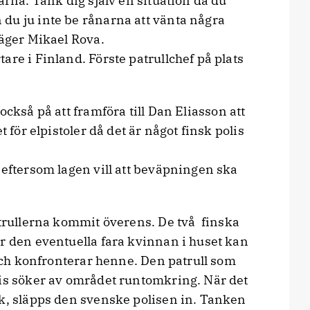
arna. Tänk dig själv en situation då du
du ju inte be rånarna att vänta några
säger Mikael Rova.
are i Finland. Förste patrullchef på plats
också på att framföra till Dan Eliasson att
t för elpistoler då det är något finsk polis
 eftersom lagen vill att beväpningen ska
atrullerna kommit överens. De två finska
r den eventuella fara kvinnan i huset kan
 och konfronterar henne. Den patrull som
lis söker av området runtomkring. När det
sk, släpps den svenske polisen in. Tanken