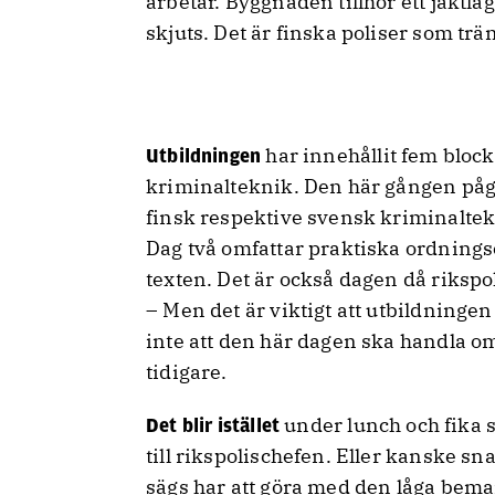
arbetar. Byggnaden tillhör ett jaktla
skjuts. Det är finska poliser som trän
har innehållit fem block 
Utbildningen
kriminalteknik. Den här gången pågå
finsk respektive svensk kriminaltek
Dag två omfattar praktiska ordnings
texten. Det är också dagen då rikspo
– Men det är viktigt att utbildninge
inte att den här dagen ska handla o
tidigare.
under lunch och fika so
Det blir istället
till rikspolischefen. Eller kanske sn
sägs har att göra med den låga beman