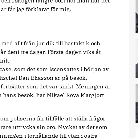
g och i skogen längre bort hör man hur det
ar får jag förklarat för mig.
med allt från juridik till bastaktik och
r deni tre dagar. Första dagen viks åt
nik.
case, som det som iscensattes i början av
lischef Dan Eliasson är på besök.
n fortsätter som det var tänkt. Meningen är
m hans besök, har Mikael Rova klargjort
m poliserna får tillfälle att ställa frågor
arare uttrycka sin oro. Mycket av det som
ningen i förhållande till ytan i östra