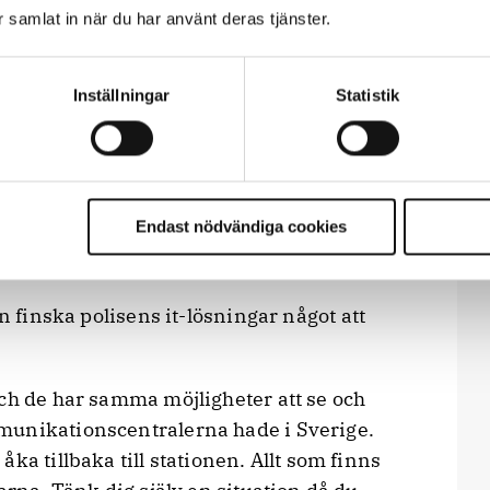
ommer på plats kan bevis lätt bli liggande
ar samlat in när du har använt deras tjänster.
öjlighet att tillvarata dem direkt. Det
utrustning.
kanske det viktigaste, säger Mikael Rova.
Inställningar
Statistik
r ute som har fler år i tjänst, tjänar mer
Endast nödvändiga cookies
t område förklarar Mikael Rova, yttre befäl i
 finska polisens it-lösningar något att
och de har samma möjligheter att se och
munikationscentralerna hade i Sverige.
ka tillbaka till stationen. Allt som finns