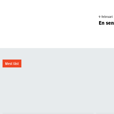
9 februari
En sen
Mest läst