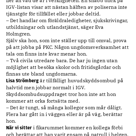
fler än vad de är i verkligheten. En snabb blick på
IGV-listan visar att nästan hälften av poliserna inte
tjänstgör för tillfället eller jobbar deltid.
– Det handlar om föräldraledigheter, sjukskrivingar,
utbildningar och utlandstjänst, säger Eva
Holmgren.
Själv ska hon, som inte ställer upp till omval, prova
på att jobba på PKC. Någon ungdomsverksamhet att
tala om finns inte kvar menar hon.
– Två civila utredare bara. De har ju ingen utan
möjlighet att besöka skolor och fritidsgårdar och
finnas ute bland ungdomarna.
är tillfälligt huvudskyddsombud på
Lisa Strömberg
halvtid men jobbar normalt i IGV.
Skyddsombudsuppdraget tror hon inte att hon
kommer att orka fortsätta med.
– Det är tungt, så många kollegor som mår dåligt.
Flera har gått in i väggen eller är på väg, berättar
hon.
i fikarummet kommer en kollega förbi
När vi sitter
och berättar att han varit ensam på patrull i helgen.