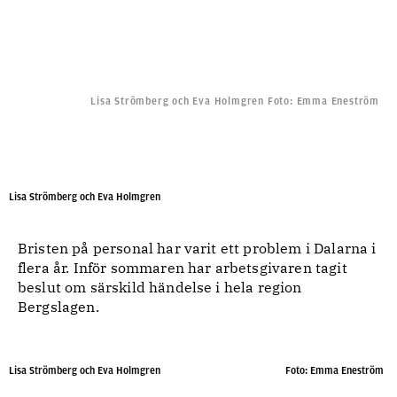
Lisa Strömberg och Eva Holmgren Foto: Emma Eneström
Dalarna ”Den här sommaren
blir inte att leka med”" style="object-position: 50% 50%;"
width="1200" height="588" />
Lisa Strömberg och Eva Holmgren
Bristen på personal har varit ett problem i Dalarna i
flera år. Inför sommaren har arbetsgivaren tagit
beslut om särskild händelse i hela region
Bergslagen.
Lisa Strömberg och Eva Holmgren Foto: Emma Eneström