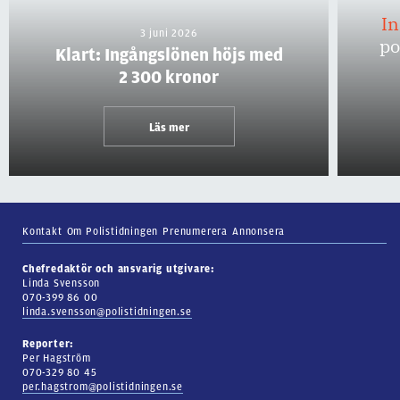
I
3 juni 2026
po
Klart: Ingångslönen höjs med
2 300 kronor
Läs mer
Kontakt
Om Polistidningen
Prenumerera
Annonsera
Chefredaktör och ansvarig utgivare:
Linda Svensson
070-399 86 00
linda.svensson@polistidningen.se
Reporter:
Per Hagström
070-329 80 45
per.hagstrom@polistidningen.se