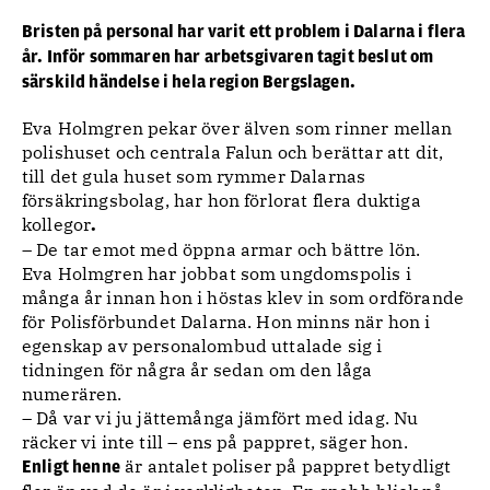
Bristen på personal har varit ett problem i Dalarna i flera
år. Inför sommaren har arbetsgivaren tagit beslut om
särskild händelse i hela region Bergslagen.
Eva Holmgren pekar över älven som rinner mellan
polishuset och centrala Falun och berättar att dit,
till det gula huset som rymmer Dalarnas
försäkringsbolag, har hon förlorat flera duktiga
kollegor
.
– De tar emot med öppna armar och bättre lön.
Eva Holmgren har jobbat som ungdomspolis i
många år innan hon i höstas klev in som ordförande
för Polisförbundet Dalarna. Hon minns när hon i
egenskap av personalombud uttalade sig i
tidningen för några år sedan om den låga
numerären.
– Då var vi ju jättemånga jämfört med idag. Nu
räcker vi inte till – ens på pappret, säger hon.
är antalet poliser på pappret betydligt
Enligt henne