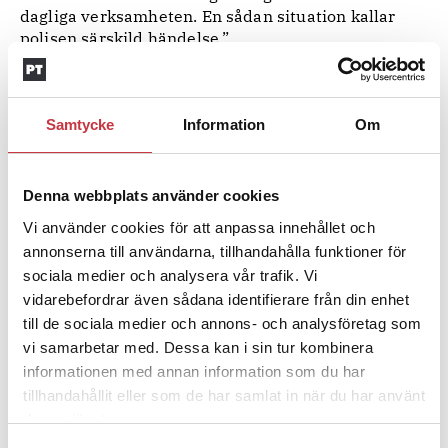
dagliga verksamheten. En sådan situation kallar
polisen särskild händelse.”
Källa Polisen.se
Mer information hittar du
här
om att oroa sig inför sommaren.
Hon är inte ensam
Samtycke
Information
Om
Regionpolischef Dan Persson har tagit beslut om
särskild händelse med anledning av planeringen för
semesterperioden 2017.
Denna webbplats använder cookies
Vi använder cookies för att anpassa innehållet och
säger till Polistidningen att beslutet om
Dan Persson
annonserna till användarna, tillhandahålla funktioner för
särskild händelse för att lösa bemanning inte är
sociala medier och analysera vår trafik. Vi
några konstigheter utan att det har gjorts förut i
liknande fall.
vidarebefordrar även sådana identifierare från din enhet
– Vi är överens med facket och
till de sociala medier och annons- och analysföretag som
skyddsorganisationen och det här är ett bra sätt att
vi samarbetar med. Dessa kan i sin tur kombinera
få ett helhetsgrepp, att hela organisationen ställer
informationen med annan information som du har
upp och att vi nyttjar stabsmetodiken och får en
tillhandahållit eller som de har samlat in när du har använt
tyngd i det hela, säger han.
deras tjänster.