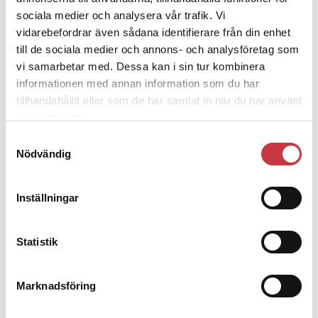
sociala medier och analysera vår trafik. Vi
Öst:
10
vidarebefordrar även sådana identifierare från din enhet
till de sociala medier och annons- och analysföretag som
Nationella
avdelningar:
25
vi samarbetar med. Dessa kan i sin tur kombinera
informationen med annan information som du har
Källa: Polismyndigheten.
tillhandahållit eller som de har samlat in när du har använt
Läs om återvändaren John Weslien i en tidigare
artikel
i Polistidningen
.
deras tjänster.
Samtyckesval
Nödvändig
Ämnen i artikeln
Inställningar
2024
ÅTERANSTÄLLDA
ÅTERANSTÄLLNING
ÅTERVÄNDARE
CHRISTIAN AGDUR
Statistik
POLISREGION STOCKHOLM
Marknadsföring
Text
Per Hagström
15 januari 2021