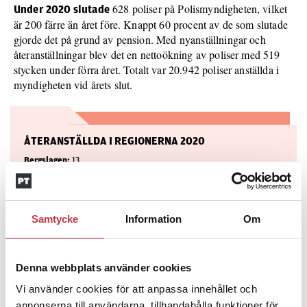
628 poliser på Polismyndigheten, vilket
Under 2020 slutade
är 200 färre än året före. Knappt 60 procent av de som slutade
gjorde det på grund av pension. Med nyanställningar och
återanställningar blev det en nettoökning av poliser med 519
stycken under förra året. Totalt var 20.942 poliser anställda i
myndigheten vid årets slut.
ÅTERANSTÄLLDA I REGIONERNA 2020
Bergslagen:
13
Mitt:
16
Nord:
14
Samtycke
Information
Om
Sthlm:
47
Denna webbplats använder cookies
Syd:
29
Vi använder cookies för att anpassa innehållet och
Väst:
15
annonserna till användarna, tillhandahålla funktioner för