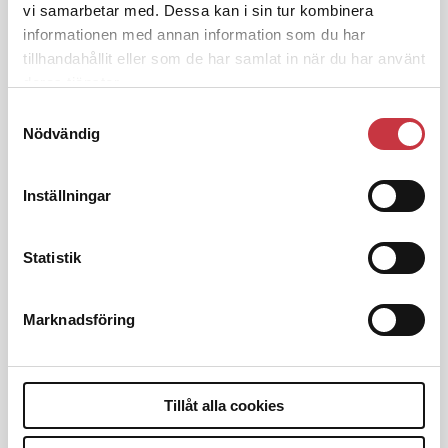
kronor
vi samarbetar med. Dessa kan i sin tur kombinera
informationen med annan information som du har
tillhandahållit eller som de har samlat in när du har använt
4 juni 2026
deras tjänster.
Insändare:
Miljoner i sjön –
Samtyckesval
polisaspiranter underkänns på
Nödvändig
godtyckliga grunder
Inställningar
1 juni 2026
Jens Mårtensson:
Snart 20 år i tjänst
Statistik
– nu ska han lära sig grunderna
Marknadsföring
4 juni 2026
Polisregionen erkänner fel: ”Kommer
att rättas till”
Tillåt alla cookies