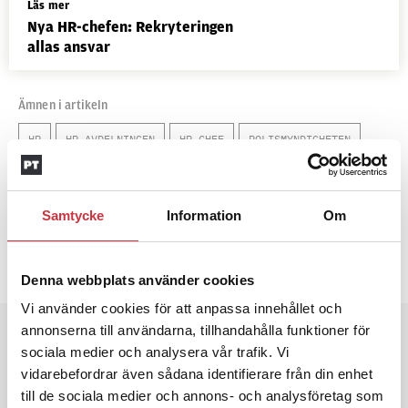
Läs mer
Nya HR-chefen: Rekryteringen
allas ansvar
Ämnen i artikeln
HR
HR-AVDELNINGEN
HR-CHEF
POLISMYNDIGHETEN
Text
Emma Eneström
Samtycke
Information
Om
29 juli 2022
Dela artikel:
Facebook
X
E-post
Denna webbplats använder cookies
Vi använder cookies för att anpassa innehållet och
Andra läser
annonserna till användarna, tillhandahålla funktioner för
sociala medier och analysera vår trafik. Vi
vidarebefordrar även sådana identifierare från din enhet
3 juni 2026
till de sociala medier och annons- och analysföretag som
Klart: Ingångslönen höjs med 2 300