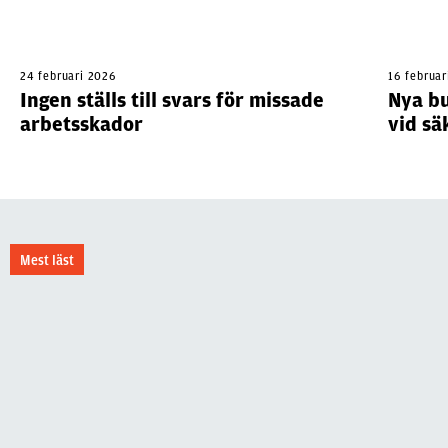
24 februari 2026
16 februar
Ingen ställs till svars för missade
Nya bu
arbetsskador
vid sä
Mest läst