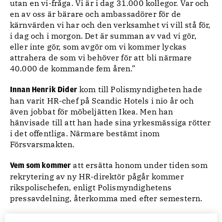
utan en vi-fråga. Vi är i dag 31.000 kollegor. Var och
en av oss är bärare och ambassadörer för de
kärnvärden vi har och den verksamhet vi vill stå för,
i dag och i morgon. Det är summan av vad vi gör,
eller inte gör, som avgör om vi kommer lyckas
attrahera de som vi behöver för att bli närmare
40.000 de kommande fem åren.”
kom till Polismyndigheten hade
Innan Henrik Dider
han varit HR-chef på Scandic Hotels i nio år och
även jobbat för möbeljätten Ikea. Men han
hänvisade till att han hade sina yrkesmässiga rötter
i det offentliga. Närmare bestämt inom
Försvarsmakten.
att ersätta honom under tiden som
Vem som kommer
rekrytering av ny HR-direktör pågår kommer
rikspolischefen, enligt Polismyndighetens
pressavdelning, återkomma med efter semestern.