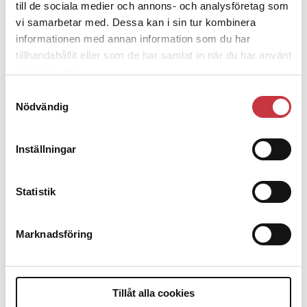
till de sociala medier och annons- och analysföretag som
vi samarbetar med. Dessa kan i sin tur kombinera
1 juni 2026
informationen med annan information som du har
Jens Mårtensson:
Snart 20 år i tjänst
tillhandahållit eller som de har samlat in när du har använt
– nu ska han lära sig grunderna
deras tjänster.
Samtyckesval
Nödvändig
4 juni 2026
Polisregionen erkänner fel: ”Kommer
att rättas till”
Inställningar
Statistik
Debatt
Marknadsföring
9 juli 2026
Slutreplik:
Det handlar om
Tillåt alla cookies
kunskapsstyrning – inte om