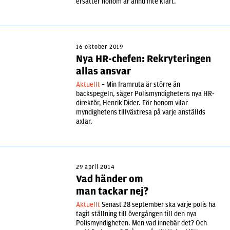
ersätter honom är ännu inte klart.
16 oktober 2019
Nya HR-chefen: Rekryteringen
allas ansvar
Aktuellt
– Min framruta är större än
backspegeln, säger Polismyndighetens nya HR-
direktör, Henrik Dider. För honom vilar
myndighetens tillväxtresa på varje anställds
axlar.
29 april 2014
Vad händer om
man tackar nej?
Aktuellt
Senast 28 september ska varje polis ha
tagit ställning till övergången till den nya
Polismyndigheten. Men vad innebär det? Och