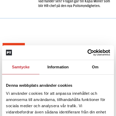
vad händer sen? Frågan går till Kajsa Möller som
blir HR-chef på den nya Polismyndigheten.
Andra läser
3 juni 2026
Samtycke
Information
Om
Klart: Ingångslönen höjs med 2 300
kronor
Denna webbplats använder cookies
4 juni 2026
Vi använder cookies för att anpassa innehållet och
Insändare:
Miljoner i sjön –
annonserna till användarna, tillhandahålla funktioner för
polisaspiranter underkänns på
sociala medier och analysera vår trafik. Vi
godtyckliga grunder
vidarebefordrar även sådana identifierare från din enhet