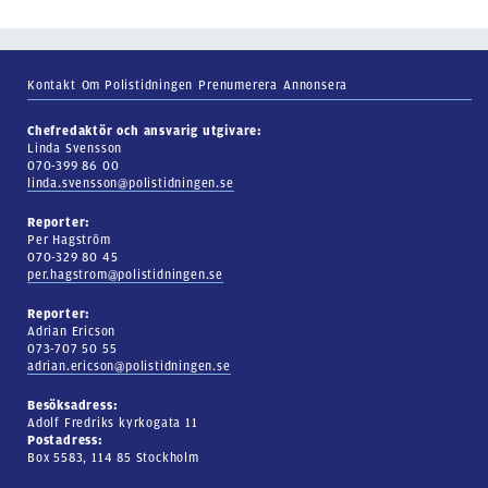
Kontakt
Om Polistidningen
Prenumerera
Annonsera
Chefredaktör och ansvarig utgivare:
Linda Svensson
070-399 86 00
linda.svensson@polistidningen.se
Reporter:
Per Hagström
070-329 80 45
per.hagstrom@polistidningen.se
Reporter:
Adrian Ericson
073-707 50 55
adrian.ericson@polistidningen.se
Besöksadress:
Adolf Fredriks kyrkogata 11
Postadress:
Box 5583, 114 85 Stockholm