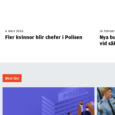
6 mars 2026
16 februar
Fler kvinnor blir chefer i Polisen
Nya bu
vid sä
Mest läst