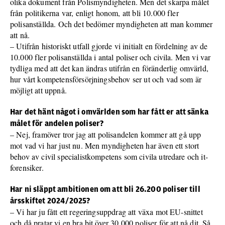
olika dokument från Polismyndigheten. Men det skarpa målet
från politikerna var, enligt honom, att bli 10.000 fler
polisanställda. Och det bedömer myndigheten att man kommer
att nå.
– Utifrån historiskt utfall gjorde vi initialt en fördelning av de
10.000 fler polisanställda i antal poliser och civila. Men vi var
tydliga med att det kan ändras utifrån en föränderlig omvärld,
hur vårt kompetensförsörjningsbehov ser ut och vad som är
möjligt att uppnå.
Har det hänt något i omvärlden som
har fått er att sänka
målet för andelen poliser
?
– Nej, framöver tror jag att polisandelen kommer att gå upp
mot vad vi har just nu. Men myndigheten har även ett stort
behov av civil specialistkompetens som civila utredare och it-
forensiker.
Har ni släppt ambitionen om att bli 26.200 poliser till
årsskiftet 2024/2025?
– Vi har ju fått ett regeringsuppdrag att växa mot EU-snittet
och då pratar vi en bra bit över 30.000 poliser för att nå dit. Så