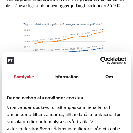
den långsiktiga ambitionen ligger ju långt bortom de 26.200.
Samtycke
Information
Om
Ur Polismyndighetens redovisning av regeringsuppdraget Uppföljning av ökade
Denna webbplats använder cookies
anslag.
Vi använder cookies för att anpassa innehållet och
annonserna till användarna, tillhandahålla funktioner för
kom Brottsförebyggande rådet, Brå, med en
I februari i år
sociala medier och analysera vår trafik. Vi
rapport där man bedömde att målet om 26.200 poliser vid
vidarebefordrar även sådana identifierare från din enhet
utgången av 2024 var orealistiskt och inte kommer nås. Enligt