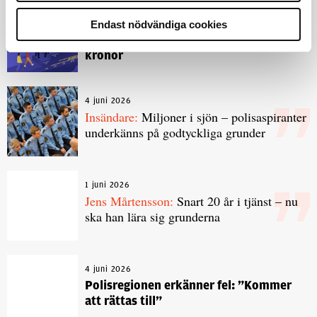
Endast nödvändiga cookies
3 juni 2026
Klart: Ingångslönen höjs med 2 300
kronor
4 juni 2026
Insändare:
Miljoner i sjön – polisaspiranter
underkänns på godtyckliga grunder
1 juni 2026
Jens Mårtensson:
Snart 20 år i tjänst – nu
ska han lära sig grunderna
4 juni 2026
Polisregionen erkänner fel: ”Kommer
att rättas till”