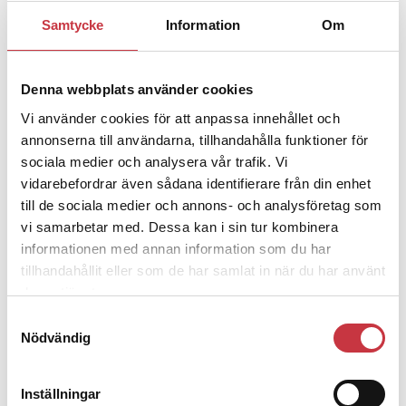
Mobilannons
Samtycke
Information
Om
Desktopannnons
Debatt
Denna webbplats använder cookies
Vi använder cookies för att anpassa innehållet och
9 juli 2026
annonserna till användarna, tillhandahålla funktioner för
Slutreplik:
Det handlar om
sociala medier och analysera vår trafik. Vi
kunskapsstyrning – inte om forskarnas
vidarebefordrar även sådana identifierare från din enhet
till de sociala medier och annons- och analysföretag som
motiv
vi samarbetar med. Dessa kan i sin tur kombinera
informationen med annan information som du har
8 juli 2026
tillhandahållit eller som de har samlat in när du har använt
Replik:
Det är inte evidenskrav som
deras tjänster.
bakbinder polisen
Samtyckesval
Nödvändig
7 juli 2026
Debatt:
Med för höga krav på evidens
Inställningar