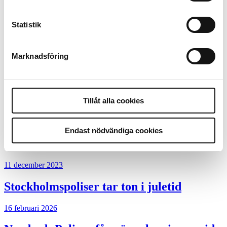
kan polisen inte göra något alls
Statistik
15 juni 2026
Mats Johansson:
Poliser behövs inte bara
Marknadsföring
ute
Mobilannons
Tillåt alla cookies
Desktopannons
Desktopannons
Endast nödvändiga cookies
Mer från Polistidningen
11 december 2023
Stockholmspoliser tar ton i juletid
16 februari 2026