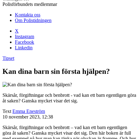
Polisförbundets medlemmar
Kontakta oss
Om Polistidningen
X
Instagram
Facebook
Linkedin
Tipset
Kan dina barn sin första hjälpen?
Skärsår, förgiftningar och benbrott - vad kan ett barn egentligen göra
åt saken? Ganska mycket visar det sig.
Text
Emma Eneström
10 november 2023, 12:38
Skärsår, förgiftningar och benbrott – vad kan ett barn egentligen
göra åt saken? Ganska mycket visar det sig. Den här boken är full
med exempel på hur man kan tänka när olyckan är framme. Och hur