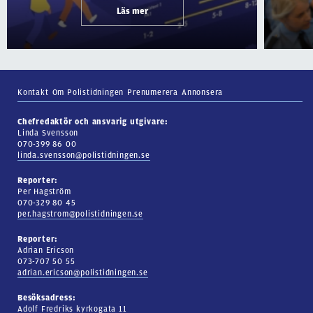
Läs mer
Kontakt
Om Polistidningen
Prenumerera
Annonsera
Chefredaktör och ansvarig utgivare:
Linda Svensson
070-399 86 00
linda.svensson@polistidningen.se
Reporter:
Per Hagström
070-329 80 45
per.hagstrom@polistidningen.se
Reporter:
Adrian Ericson
073-707 50 55
adrian.ericson@polistidningen.se
Besöksadress:
Adolf Fredriks kyrkogata 11