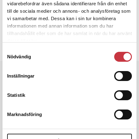
vidarebefordrar även sådana identifierare från din enhet
VÅLDTÄKT
till de sociala medier och annons- och analysföretag som
vi samarbetar med. Dessa kan i sin tur kombinera
Text
Per Hagström
informationen med annan information som du har
3 februari 2025
tillhandahållit eller som de har samlat in när du har använt
deras tjänster.
Dela artikel:
Facebook
X
E-post
Samtyckesval
Nödvändig
Andra läser
Inställningar
3 juni 2026
Klart: Ingångslönen höjs med 2 300
Statistik
kronor
Marknadsföring
4 juni 2026
Insändare:
Miljoner i sjön –
polisaspiranter underkänns på