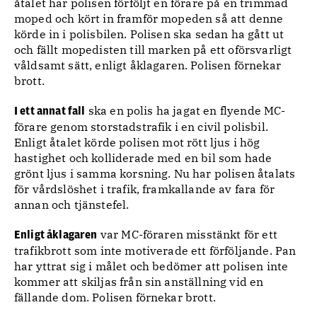
åtalet har polisen förföljt en förare på en trimmad
moped och kört in framför mopeden så att denne
körde in i polisbilen. Polisen ska sedan ha gått ut
och fällt mopedisten till marken på ett oförsvarligt
våldsamt sätt, enligt åklagaren. Polisen förnekar
brott.
ska en polis ha jagat en flyende MC-
I ett annat fall
förare genom storstadstrafik i en civil polisbil.
Enligt åtalet körde polisen mot rött ljus i hög
hastighet och kolliderade med en bil som hade
grönt ljus i samma korsning. Nu har polisen åtalats
för vårdslöshet i trafik, framkallande av fara för
annan och tjänstefel.
var MC-föraren misstänkt för ett
Enligt åklagaren
trafikbrott som inte motiverade ett förföljande. Pan
har yttrat sig i målet och bedömer att polisen inte
kommer att skiljas från sin anställning vid en
fällande dom. Polisen förnekar brott.