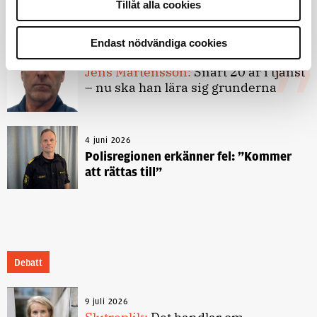
godtyckliga grunder
Tillåt alla cookies
Endast nödvändiga cookies
1 juni 2026
Jens Mårtensson:
Snart 20 år i tjänst
– nu ska han lära sig grunderna
4 juni 2026
Polisregionen erkänner fel: ”Kommer
att rättas till”
Debatt
9 juli 2026