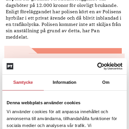
dagsböter på 12.000 kronor för olovligt brukande.
Enligt föreläggandet har polisen kört en av Polisens
hyrbilar i ett privat ärende och då blivit inblandad i
en trafikolycka. Polisen kommer inte att skiljas från
sin anställning på grund av detta, har Pan
meddelat.
PAN
Personalansvarsnämnden, Pan, behandlar fall där anställda misstänks
för, eller har begått, brott eller betett sig olämpligt. Pan kan bland annat
avskeda eller varna medarbetare. Nämnden består av rikspolischefen,
Samtycke
Information
Om
tjänstemän från Polismyndigheten, fackliga representanter och särskilt
utsedda ledamöter.
Denna webbplats använder cookies
Vi använder cookies för att anpassa innehållet och
Ämnen i artikeln
annonserna till användarna, tillhandahålla funktioner för
FÖRFÖLJANDE
MC
PAN
PERSONALANSVARSNÄMNDEN
sociala medier och analysera vår trafik. Vi