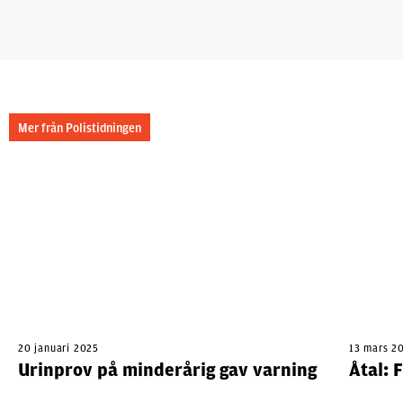
Mer från Polistidningen
20 januari 2025
13 mars 2
Urinprov på minderårig gav varning
Åtal: 