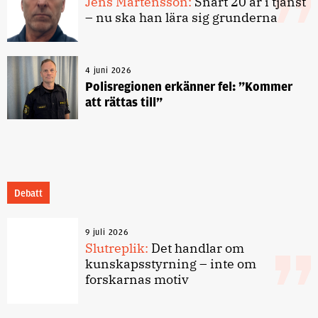
Jens Mårtensson:
Snart 20 år i tjänst
– nu ska han lära sig grunderna
4 juni 2026
Polisregionen erkänner fel: ”Kommer
att rättas till”
Debatt
9 juli 2026
Slutreplik:
Det handlar om
kunskapsstyrning – inte om
forskarnas motiv