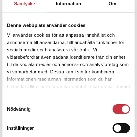
alla nationella avdelningar har sina centrala
Samtycke
Information
Om
funktioner inom kvarteret. Där finns stora behov
som går stick i stäv med varandra. Det kräver beslut
om hur man går vidare. Beslut som måste fattas
Denna webbplats använder cookies
ganska högt upp i hierarkin.
Vi använder cookies för att anpassa innehållet och
annonserna till användarna, tillhandahålla funktioner för
Trots lokalpussel och många chefer som behöver
komma överens upplever Jonas Studeny Deutsch att
sociala medier och analysera vår trafik. Vi
det nu äntligen ”börjat lossna” i processen och att
vidarebefordrar även sådana identifierare från din enhet
en helhetslösning är inom räckhåll.
till de sociala medier och annons- och analysföretag som
vi samarbetar med. Dessa kan i sin tur kombinera
informationen med annan information som du har
Region Stockholm och i stort sett alla
tillhandahållit eller som de har samlat in när du har använt
nationella avdelningar har sina centrala
deras tjänster.
funktioner inom kvarteret. Där finns stora
behov som går stick i stäv med varandra.
Samtyckesval
Nödvändig
Han vill alltjämt avvakta med att ge något datum för
Inställningar
byggstart.
– Inom närtid tror jag att vi kommer ha lite mer att