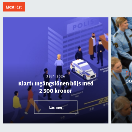
Mest läst
I
3 juni 2026
po
Klart: Ingångslönen höjs med
2 300 kronor
Läs mer