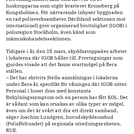
huskropparna som utgör kvarteret Kronoberg på
Kungsholmen. För närvarande inhyser byggnaden
en rad polisverksamheter. Däribland sektionen mot
internationell grov organiserad brottslighet (IGOB) i
polisregion Stockholm, även känd som
människohandelssektionen.
Tidigare i år, den 25 mars, skyddsstoppades arbetet
i lokalerna där IGOB håller till. Provtagningar som
gjordes visade att det fanns svartmögel på flera
ställen.
– Det har skrivits Stella-anmälningar i lokalerna
under flera år, specifikt för våningen där IGOB sitter.
Personal i huset dras med konstanta
förkylningssymptom och en person har fått KOL. Det
är sådant som kan orsakas av olika typer av mögel,
även om det är svårt att dra ett direkt samband,
säger Joachim Lundgren, huvudskyddsombud
(Polisförbundet) på regionala utredningsenheten,
RUE.