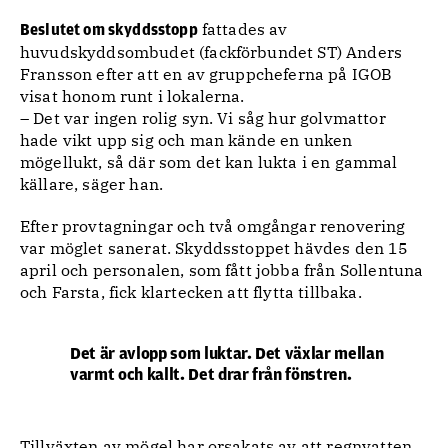
fattades av
Beslutet om skyddsstopp
huvudskyddsombudet (fackförbundet ST) Anders
Fransson efter att en av gruppcheferna på IGOB
visat honom runt i lokalerna.
– Det var ingen rolig syn. Vi såg hur golvmattor
hade vikt upp sig och man kände en unken
mögellukt, så där som det kan lukta i en gammal
källare, säger han.
Efter provtagningar och två omgångar renovering
var möglet sanerat. Skyddsstoppet hävdes den 15
april och personalen, som fått jobba från Sollentuna
och Farsta, fick klartecken att flytta tillbaka.
Det är avlopp som luktar. Det växlar mellan
varmt och kallt. Det drar från fönstren.
Tillväxten av mögel har orsakats av att regnvatten