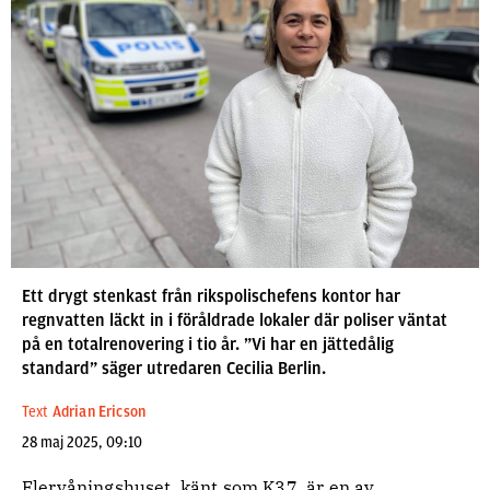
Ett drygt stenkast från rikspolischefens kontor har
regnvatten läckt in i föråldrade lokaler där poliser väntat
på en totalrenovering i tio år. ”Vi har en jättedålig
standard” säger utredaren Cecilia Berlin.
Text
Adrian Ericson
28 maj 2025, 09:10
Flervåningshuset, känt som K37, är en av