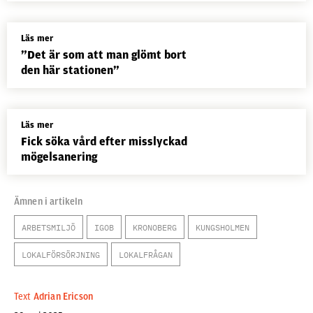
Läs mer
”Det är som att man glömt bort
den här stationen”
Läs mer
Fick söka vård efter misslyckad
mögelsanering
Ämnen i artikeln
ARBETSMILJÖ
IGOB
KRONOBERG
KUNGSHOLMEN
LOKALFÖRSÖRJNING
LOKALFRÅGAN
Text
Adrian Ericson