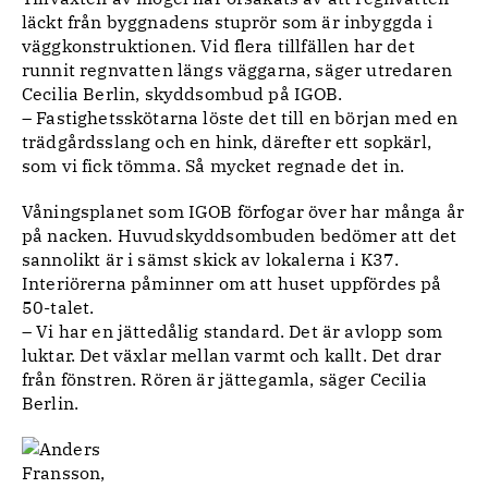
läckt från byggnadens stuprör som är inbyggda i
väggkonstruktionen. Vid flera tillfällen har det
runnit regnvatten längs väggarna, säger utredaren
Cecilia Berlin, skyddsombud på IGOB.
– Fastighetsskötarna löste det till en början med en
trädgårdsslang och en hink, därefter ett sopkärl,
som vi fick tömma. Så mycket regnade det in.
Våningsplanet som IGOB förfogar över har många år
på nacken. Huvudskyddsombuden bedömer att det
sannolikt är i sämst skick av lokalerna i K37.
Interiörerna påminner om att huset uppfördes på
50-talet.
– Vi har en jättedålig standard. Det är avlopp som
luktar. Det växlar mellan varmt och kallt. Det drar
från fönstren. Rören är jättegamla, säger Cecilia
Berlin.