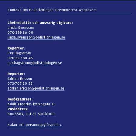
Kontakt
Om Polistidningen
Prenumerera
Annonsera
Chefredaktör och ansvarig utgivare:
Linda Svensson
070-399 86 00
linda.svensson@polistidningen.se
Reporter:
Per Hagström
070-329 80 45
per.hagstrom@polistidningen.se
Reporter:
Adrian Ericson
073-707 50 55
adrian.ericson@polistidningen.se
Besöksadress:
Adolf Fredriks kyrkogata 11
Postadress:
Box 5583, 114 85 Stockholm
Kakor och personuppgiftspolicy.