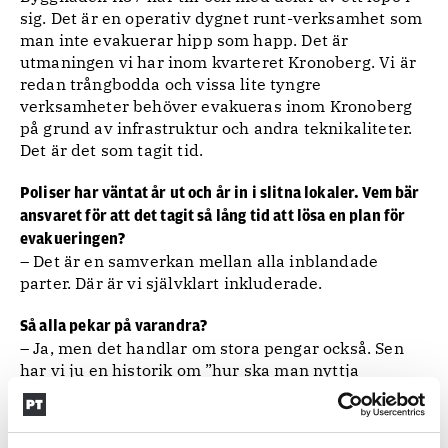
sig. Det är en operativ dygnet runt-verksamhet som
man inte evakuerar hipp som happ. Det är
utmaningen vi har inom kvarteret Kronoberg. Vi är
redan trångbodda och vissa lite tyngre
verksamheter behöver evakueras inom Kronoberg
på grund av infrastruktur och andra teknikaliteter.
Det är det som tagit tid.
Poliser har väntat år ut och år in i slitna lokaler. Vem bär
ansvaret för att det tagit så lång tid att lösa en plan för
evakueringen?
– Det är en samverkan mellan alla inblandade
parter. Där är vi självklart inkluderade.
Så alla pekar på varandra?
– Ja, men det handlar om stora pengar också. Sen
har vi ju en historik om ”hur ska man nyttja
kvarteret Kronoberg” – en fråga som är avgörande
för hur man ska funktionsanpassa under en
renovering. Både region Stockholm och i stort sett