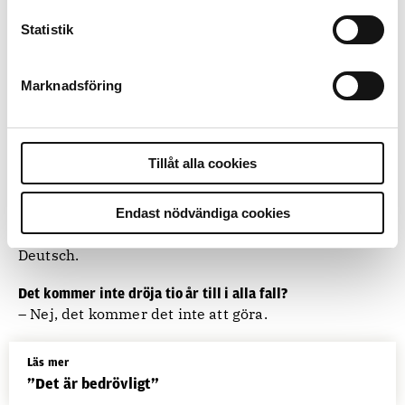
kommunicera. Men K37 står som prio ett som ska
Statistik
renoveras på Kronoberg.
Under renoveringen kommer poliser att evakueras
Marknadsföring
till lokaler i Sollentuna och Farsta. Även polisens
nya lokaler i det tidigare tv-huset på Gärdet kan
komma att användas.
Tillåt alla cookies
När får poliserna på IGOB och deras kollegor i K37 ett
klart besked om framtiden?
Endast nödvändiga cookies
– Jag vågar inte säga ett datum just nu. Låt oss
återkomma när pusslet är lagt, säger Jonas Studeny
Deutsch.
Det kommer inte dröja tio år till i alla fall?
– Nej, det kommer det inte att göra.
Läs mer
”Det är bedrövligt”