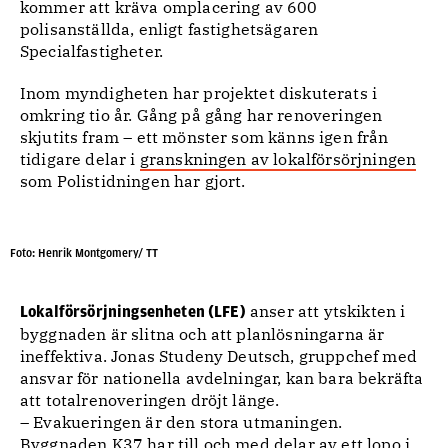
kommer att kräva omplacering av 600
polisanställda, enligt fastighetsägaren
Specialfastigheter.
Inom myndigheten har projektet diskuterats i
omkring tio år. Gång på gång har renoveringen
skjutits fram – ett mönster som känns igen från
tidigare delar i
granskningen av lokalförsörjningen
som Polistidningen har gjort.
Foto: Henrik Montgomery/ TT
anser att ytskikten i
Lokalförsörjningsenheten (LFE)
byggnaden är slitna och att planlösningarna är
ineffektiva. Jonas Studeny Deutsch, gruppchef med
ansvar för nationella avdelningar, kan bara bekräfta
att totalrenoveringen dröjt länge.
– Evakueringen är den stora utmaningen.
Byggnaden K37 har till och med delar av ett lopo i