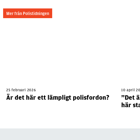
Mer från Polistidningen
25 februari 2026
10 april 2
Är det här ett lämpligt polisfordon?
”Det ä
här st