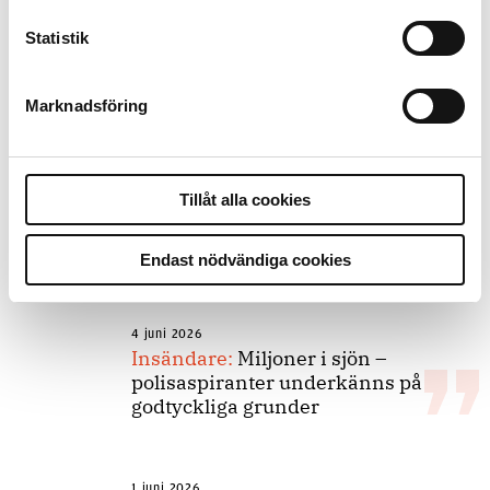
Statistik
«
Äldre artiklar
Marknadsföring
Andra läser
Tillåt alla cookies
3 juni 2026
Klart: Ingångslönen höjs med 2 300
Endast nödvändiga cookies
kronor
4 juni 2026
Insändare:
Miljoner i sjön –
polisaspiranter underkänns på
godtyckliga grunder
1 juni 2026