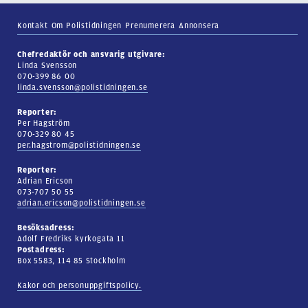
Kontakt
Om Polistidningen
Prenumerera
Annonsera
Chefredaktör och ansvarig utgivare:
Linda Svensson
070-399 86 00
linda.svensson@polistidningen.se
Reporter:
Per Hagström
070-329 80 45
per.hagstrom@polistidningen.se
Reporter:
Adrian Ericson
073-707 50 55
adrian.ericson@polistidningen.se
Besöksadress:
Adolf Fredriks kyrkogata 11
Postadress:
Box 5583, 114 85 Stockholm
Kakor och personuppgiftspolicy.