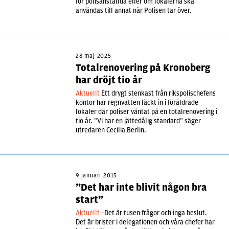
för polisanställda eller om lokalerna ska
användas till annat när Polisen tar över.
28 maj 2025
Totalrenovering på Kronoberg
har dröjt tio år
Aktuellt
Ett drygt stenkast från rikspolischefens
kontor har regnvatten läckt in i föråldrade
lokaler där poliser väntat på en totalrenovering i
tio år. ”Vi har en jättedålig standard” säger
utredaren Cecilia Berlin.
9 januari 2015
”Det har inte blivit någon bra
start”
Aktuellt
–Det är tusen frågor och inga beslut.
Det är brister i delegationen och våra chefer har