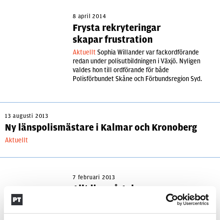
8 april 2014
Frysta rekryteringar
skapar frustration
Aktuellt
Sophia Willander var fackordförande
redan under polisutbildningen i Växjö. Nyligen
valdes hon till ordförande för både
Polisförbundet Skåne och Förbundsregion Syd.
13 augusti 2013
Ny länspolismästare i Kalmar och Kronoberg
Aktuellt
7 februari 2013
Allt ljus på Ask
Mötet
– Ett bra ledarskap handlar också om att
rekrytera rätt personer. Jag tror att jag är
ganska duktig på det, säger justitieminister