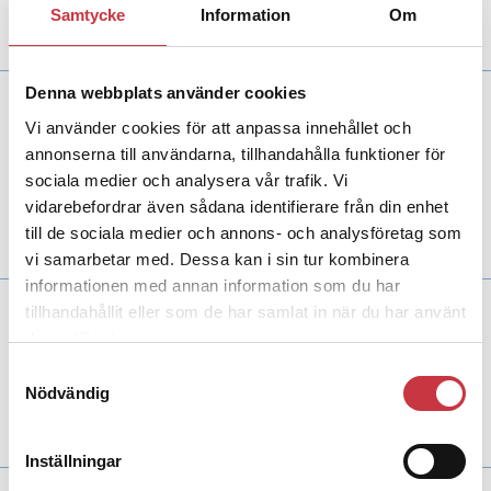
Samtycke
Information
Om
Beatrice Ask.
Denna webbplats använder cookies
14 december 2012
”Fackliga fördelar
Vi använder cookies för att anpassa innehållet och
med större regioner”
annonserna till användarna, tillhandahålla funktioner för
sociala medier och analysera vår trafik. Vi
Aktuellt
Polisen i Kronoberg har ett allt tätare samarbete med kollegorna
i Kalmar. Samtidigt försöker man göra sig redo för att ingå i en större
vidarebefordrar även sådana identifierare från din enhet
region, berättar Tomas Stjernfeldt, ordförande för Polisförbundet
till de sociala medier och annons- och analysföretag som
Kronoberg.
vi samarbetar med. Dessa kan i sin tur kombinera
informationen med annan information som du har
8 oktober 2012
tillhandahållit eller som de har samlat in när du har använt
Med reservation!
deras tjänster.
Insänt
Samtyckesval
På representantskapet nyligen reserverade vi oss mot förbundsstyrelsens
Nödvändig
förslag till lönepolitiskt program. Vi vill berätta varför.
Inställningar