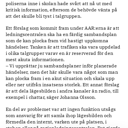
poliserna inne i skolan hade svårt att nå ut med
kritisk information, eftersom de behövde vänta på
att det skulle bli tyst i talgruppen.
Ett förslag som kommit fram under AAR:erna är att
ledningscentralen ska ha en färdig sambandsplan
som de kan plocka fram vid hastigt uppkomna
händelser. Tanken är att trafiken ska vara uppdelad
i olika talgrupper varav en är reserverad för den
mest akuta informationen.
– Vi upprättar ju sambandsplaner inför planerade
händelser, men det här skulle vara något som man
kan plocka fram i en akut situation och skala upp
eller ner utifrån insatsens storlek. Ett annat förslag
är att dela lägesbilden i andra kanaler än radio, till
exempel i chattar, säger Johanna Olsson.
En del av problemet var att ingen funktion utsågs
som ansvarig för att samla ihop lägesbilden och
förmedla den internt, varken ute på platsen, i
staben eller på regionledningscentralen. Det gjorde