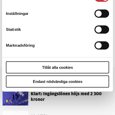
AFTER ACTION REVIEW
CAMPUS RISBERGSKA
FÖRST-PÅ-PLATS-PAKET
JOHANNA OLSSON
ÖREBRO
Inställningar
RAKEL
REGION BERGSLAGEN
Statistik
Text
Per Hagström
12 september 2025
Marknadsföring
Dela artikel:
Facebook
X
E-post
Tillåt alla cookies
Andra läser
Endast nödvändiga cookies
3 juni 2026
Klart: Ingångslönen höjs med 2 300
kronor