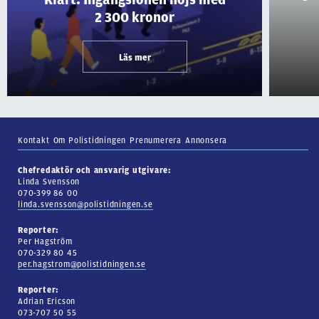
2 300 kronor
Läs mer
Kontakt
Om Polistidningen
Prenumerera
Annonsera
Chefredaktör och ansvarig utgivare:
Linda Svensson
070-399 86 00
linda.svensson@polistidningen.se
Reporter:
Per Hagström
070-329 80 45
per.hagstrom@polistidningen.se
Reporter:
Adrian Ericson
073-707 50 55