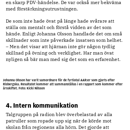
en skarp PDV-händelse. De var också mer bekväma
med förstärkningsutrustningen.
De som inte hade övat på länge hade svårare att
ställa om mentalt och förstå vidden av det som
hände. Enligt Johanna Olsson handlade det om små
skillnader som inte påverkade insatsen som helhet.
– Men det visar att hjärnan inte gör någon tydlig
skillnad på övning och verklighet. Har man övat
nyligen så bär man med sig det som en erfarenhet.
Johanna Olsson har varit samordnare för de fyrtiotal AAR:er som gjorts efter
Risbergska. Resultatet kommer att sammanställas i en rapport som kommer efter
årsskiftet. Foto: Kicki Nilsson
4. Intern kommunikation
Talgruppen på radion blev överbelastad av alla
patruller som ropade upp sig när de körde mot
skolan från regionens alla hörn. Det gjorde att