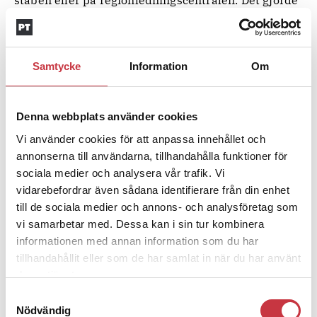
att lägesbilderna skilde sig åt beroende på vilken
plats man befann sig på.
Samtycke
Information
Om
VAD FUNKADE BRA ENLIGT PERSONALEN?
Snabba avgörande beslut kom tidigt.
Denna webbplats använder cookies
Stor uppslutning av medarbetare.
Vi använder cookies för att anpassa innehållet och
Stort engagemang och vilja att lösa uppgiften.
annonserna till användarna, tillhandahålla funktioner för
sociala medier och analysera vår trafik. Vi
Bra omhändertagande av varandra både kollegialt och
strukturerat genom krisstöd.
vidarebefordrar även sådana identifierare från din enhet
till de sociala medier och annons- och analysföretag som
Källa: After action reviews som har gjorts efter
vi samarbetar med. Dessa kan i sin tur kombinera
Risbergskainsatsen.
informationen med annan information som du har
tillhandahållit eller som de har samlat in när du har använt
deras tjänster.
Ämnen i artikeln
Samtyckesval
Nödvändig