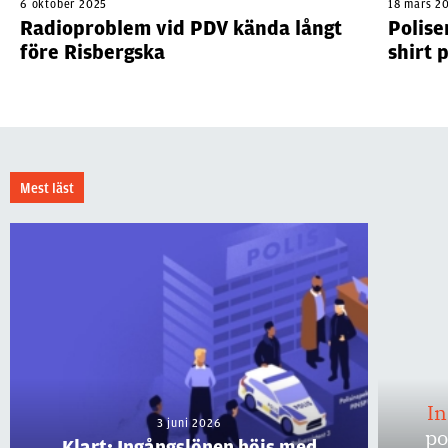
6 oktober 2025
18 mars 2
Radioproblem vid PDV kända långt
Polise
före Risbergska
shirt 
Mest läst
I
3 juni 2026
po
Klart: Ingångslönen höjs med