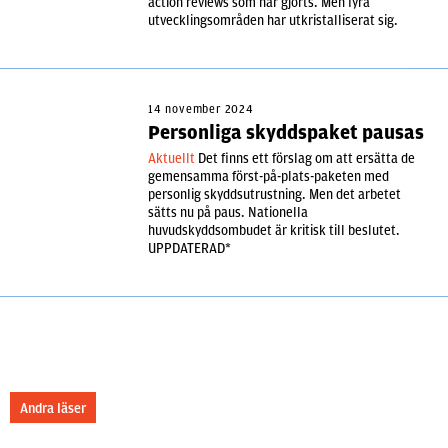
action reviews som har gjorts. Men fyra
utvecklingsområden har utkristalliserat sig.
14 november 2024
Personliga skyddspaket pausas
Aktuellt
Det finns ett förslag om att ersätta de
gemensamma först-på-plats-paketen med
personlig skyddsutrustning. Men det arbetet
sätts nu på paus. Nationella
huvudskyddsombudet är kritisk till beslutet.
UPPDATERAD*
Andra läser