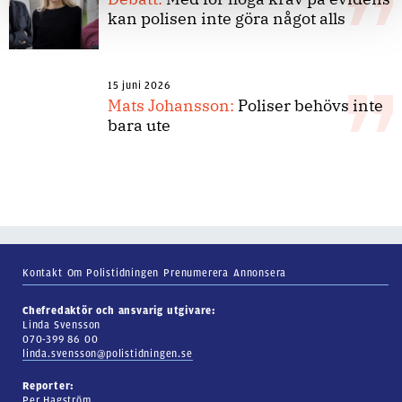
kan polisen inte göra något alls
15 juni 2026
Mats Johansson:
Poliser behövs inte
bara ute
Kontakt
Om Polistidningen
Prenumerera
Annonsera
Chefredaktör och ansvarig utgivare:
Linda Svensson
070-399 86 00
linda.svensson@polistidningen.se
Reporter:
Per Hagström