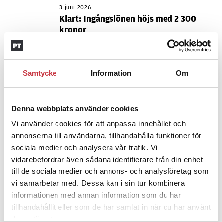
3 juni 2026
Klart: Ingångslönen höjs med 2 300
kronor
4 juni 2026
Insändare:
Miljoner i sjön –
Samtycke
Information
Om
polisaspiranter underkänns på
godtyckliga grunder
Denna webbplats använder cookies
Vi använder cookies för att anpassa innehållet och
1 juni 2026
annonserna till användarna, tillhandahålla funktioner för
Jens Mårtensson:
Snart 20 år i tjänst
sociala medier och analysera vår trafik. Vi
– nu ska han lära sig grunderna
vidarebefordrar även sådana identifierare från din enhet
till de sociala medier och annons- och analysföretag som
vi samarbetar med. Dessa kan i sin tur kombinera
4 juni 2026
informationen med annan information som du har
Polisregionen erkänner fel: ”Kommer
tillhandahållit eller som de har samlat in när du har använt
att rättas till”
deras tjänster.