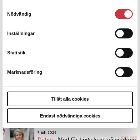
Samtyckesval
Nödvändig
Inställningar
Debatt
9 juli 2026
Statistik
Slutreplik:
Det handlar om
kunskapsstyrning – inte om
forskarnas motiv
Marknadsföring
8 juli 2026
Tillåt alla cookies
Replik:
Det är inte evidenskrav som
bakbinder polisen
Endast nödvändiga cookies
7 juli 2026
Debatt:
Med för höga krav på evidens