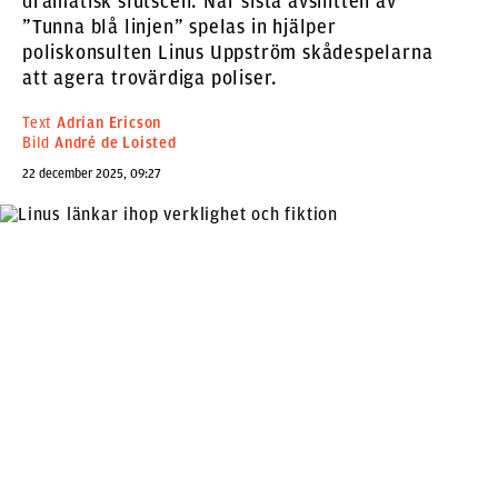
dramatisk slutscen. När sista avsnitten av
”Tunna blå linjen” spelas in hjälper
poliskonsulten Linus Uppström skådespelarna
att agera trovärdiga poliser.
Text
Adrian Ericson
Bild
André de Loisted
22 december 2025, 09:27