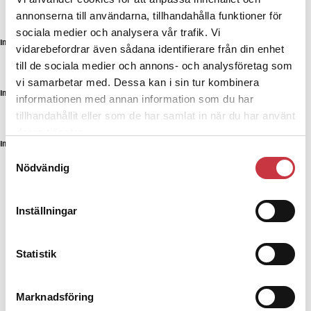
annonserna till användarna, tillhandahålla funktioner för
sociala medier och analysera vår trafik. Vi
Inspelning pågår i Malmö.
Foto:
André de Loisted
vidarebefordrar även sådana identifierare från din enhet
till de sociala medier och annons- och analysföretag som
vi samarbetar med. Dessa kan i sin tur kombinera
Inspelning pågår i Malmö.
Foto:
André de Loisted
informationen med annan information som du har
tillhandahållit eller som de har samlat in när du har använt
deras tjänster.
Inspelning pågår i Malmö.
Foto:
André de Loisted
Samtyckesval
Nödvändig
och rekade på inspelningsplatsen och
Linus var med
var på set när scenen spelades in. Tittaren får först
Inställningar
se en närbild på Leah. Blåljus lyser upp hennes
ansikte i mörkret. Sedan kommer lastbilen. Helt
tvärt. Med våldsam kraft.
Statistik
– När det fastnade på film och jag fick se det färdiga
resultatet… ja fy fan, då sved det till i magen. Det
Marknadsföring
var väldigt realistiskt, säger Linus.