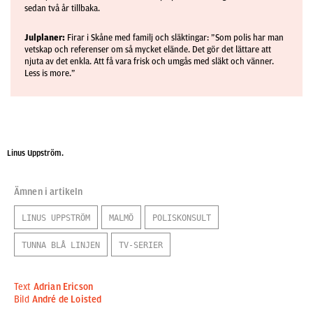
sedan två år tillbaka.
Julplaner:
Firar i Skåne med familj och släktingar: ”Som polis har man
vetskap och referenser om så mycket elände. Det gör det lättare att
njuta av det enkla. Att få vara frisk och umgås med släkt och vänner.
Less is more.”
Linus Uppström.
Ämnen i artikeln
LINUS UPPSTRÖM
MALMÖ
POLISKONSULT
TUNNA BLÅ LINJEN
TV-SERIER
Text
Adrian Ericson
Bild
André de Loisted