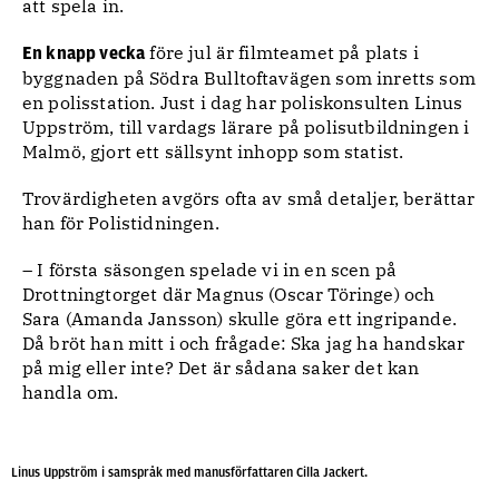
att spela in.
före jul är filmteamet på plats i
En knapp vecka
byggnaden på Södra Bulltoftavägen som inretts som
en polisstation. Just i dag har poliskonsulten Linus
Uppström, till vardags lärare på polisutbildningen i
Malmö, gjort ett sällsynt inhopp som statist.
Trovärdigheten avgörs ofta av små detaljer, berättar
han för Polistidningen.
– I första säsongen spelade vi in en scen på
Drottningtorget där Magnus (Oscar Töringe) och
Sara (Amanda Jansson) skulle göra ett ingripande.
Då bröt han mitt i och frågade: Ska jag ha handskar
på mig eller inte? Det är sådana saker det kan
handla om.
Linus Uppström i samspråk med manusförfattaren Cilla Jackert.