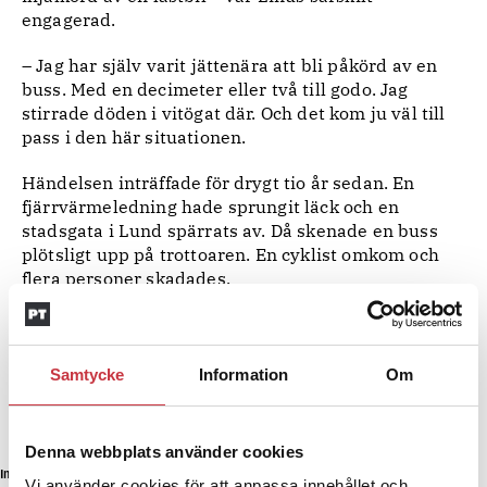
engagerad.
– Jag har själv varit jättenära att bli påkörd av en
buss. Med en decimeter eller två till godo. Jag
stirrade döden i vitögat där. Och det kom ju väl till
pass i den här situationen.
Händelsen inträffade för drygt tio år sedan. En
fjärrvärmeledning hade sprungit läck och en
stadsgata i Lund spärrats av. Då skenade en buss
plötsligt upp på trottoaren. En cyklist omkom och
flera personer skadades.
– Jag hade långa diskussioner med Gizem. Just den
här situationen är fångad på film. Hon fick titta på
klippet och vi diskuterade fram och tillbaka. För att
Samtycke
Information
Om
hitta ett rum så att säga.
Denna webbplats använder cookies
Inspelning pågår i Malmö.
Foto:
André de Loisted
Vi använder cookies för att anpassa innehållet och