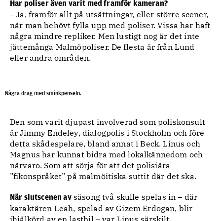
Har poliser även varit med framför kameran?
– Ja, framför allt på utsättningar, eller större scener,
när man behövt fylla upp med poliser. Vissa har haft
några mindre repliker. Men lustigt nog är det inte
jättemånga Malmöpoliser. De flesta är från Lund
eller andra områden.
Några drag med sminkpenseln.
Den som varit djupast involverad som poliskonsult
är Jimmy Endeley, dialogpolis i Stockholm och före
detta skådespelare, bland annat i Beck. Linus och
Magnus har kunnat bidra med lokalkännedom och
närvaro. Som att sörja för att det polisiära
”fikonspråket” på malmöitiska suttit där det ska.
säsong två skulle spelas in – där
När slutscenen av
karaktären Leah, spelad av Gizem Erdogan, blir
ihjälkörd av en lastbil – var Linus särskilt