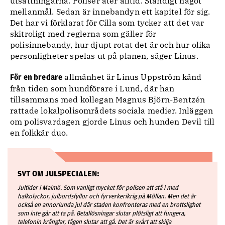
utsättningarna. Poliser äter alltid. Ständigt något
mellanmål. Sedan är innebandyn ett kapitel för sig.
Det har vi förklarat för Cilla som tycker att det var
skitroligt med reglerna som gäller för
polisinnebandy, hur djupt rotat det är och hur olika
personligheter spelas ut på planen, säger Linus.
allmänhet är Linus Uppström känd
För en bredare
från tiden som hundförare i Lund, där han
tillsammans med kollegan Magnus Björn-Bentzén
rattade lokalpolisområdets sociala medier. Inläggen
om polisvardagen gjorde Linus och hunden Devil till
en folkkär duo.
SVT OM JULSPECIALEN:
Jultider i Malmö. Som vanligt mycket för polisen att stå i med
halkolyckor, julbordsfyllor och fyrverkerikrig på Möllan. Men det är
också en annorlunda jul där staden konfronteras med en brottslighet
som inte går att ta på. Betallösningar slutar plötsligt att fungera,
telefonin krånglar, tågen slutar att gå. Det är svårt att skilja