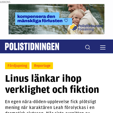
ANNONS
Fördjupning
Reportage
Linus länkar ihop
verklighet och fiktion
En egen nära-döden-upplevelse fick plötsligt
mening när karaktären Leah förolyckas i en