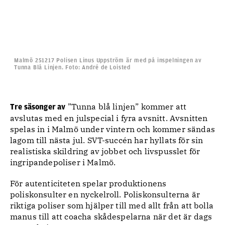
Malmö 251217 Polisen Linus Uppström är med på inspelningen av
Tunna Blå Linjen. Foto: André de Loisted
”Tunna blå linjen” kommer att
Tre säsonger av
avslutas med en julspecial i fyra avsnitt. Avsnitten
spelas in i Malmö under vintern och kommer sändas
lagom till nästa jul. SVT-succén har hyllats för sin
realistiska skildring av jobbet och livspusslet för
ingripandepoliser i Malmö.
För autenticiteten spelar produktionens
poliskonsulter en nyckelroll. Poliskonsulterna är
riktiga poliser som hjälper till med allt från att bolla
manus till att coacha skådespelarna när det är dags