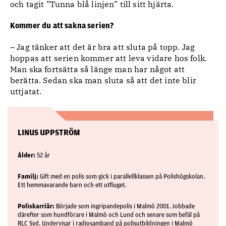
och tagit ”Tunna blå linjen” till sitt hjärta.
Kommer du att sakna serien?
– Jag tänker att det är bra att sluta på topp. Jag
hoppas att serien kommer att leva vidare hos folk.
Man ska fortsätta så länge man har något att
berätta. Sedan ska man sluta så att det inte blir
uttjatat.
LINUS UPPSTRÖM
Ålder:
52 år
Familj:
Gift med en polis som gick i parallellklassen på Polishögskolan.
Ett hemmavarande barn och ett utfluget.
Poliskarriär:
Började som ingripandepolis i Malmö 2001. Jobbade
därefter som hundförare i Malmö och Lund och senare som befäl på
RLC Syd. Undervisar i radiosamband på polisutbildningen i Malmö