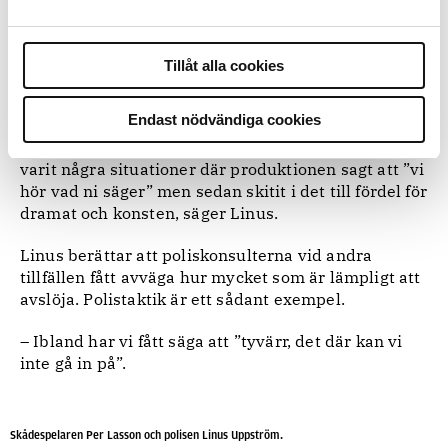
Regissörer och manusförfattare har varit lyhörda för
poliskonsulternas inspel. Men inte alltid. Linus tar
Tillåt alla cookies
exemplet när karaktären Sara låter en
missbrukande tonårstjej övernatta hemma hos sig.
Endast nödvändiga cookies
– Det där skulle en riktig polis aldrig göra. Det har
varit några situationer där produktionen sagt att ”vi
hör vad ni säger” men sedan skitit i det till fördel för
dramat och konsten, säger Linus.
Linus berättar att poliskonsulterna vid andra
tillfällen fått avväga hur mycket som är lämpligt att
avslöja. Polistaktik är ett sådant exempel.
– Ibland har vi fått säga att ”tyvärr, det där kan vi
inte gå in på”.
Skådespelaren Per Lasson och polisen Linus Uppström.