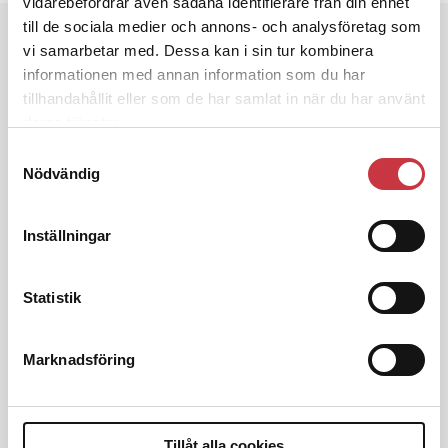
vidarebefordrar även sådana identifierare från din enhet
till de sociala medier och annons- och analysföretag som
Andra läser
vi samarbetar med. Dessa kan i sin tur kombinera
informationen med annan information som du har
3 juni 2026
tillhandahållit eller som de har samlat in när du har använt
Klart: Ingångslönen höjs med 2 300
deras tjänster.
kronor
Samtyckesval
Nödvändig
4 juni 2026
Insändare:
Miljoner i sjön – polisaspiranter
underkänns på godtyckliga grunder
Inställningar
Statistik
1 juni 2026
Jens Mårtensson:
Snart 20 år i tjänst – nu
ska han lära sig grunderna
Marknadsföring
4 juni 2026
Tillåt alla cookies