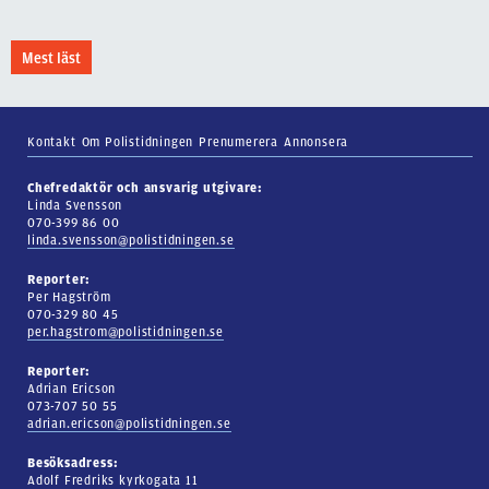
Mest läst
Kontakt
Om Polistidningen
Prenumerera
Annonsera
Chefredaktör och ansvarig utgivare:
Linda Svensson
070-399 86 00
linda.svensson@polistidningen.se
Reporter:
Per Hagström
070-329 80 45
per.hagstrom@polistidningen.se
Reporter:
Adrian Ericson
073-707 50 55
adrian.ericson@polistidningen.se
Besöksadress:
Adolf Fredriks kyrkogata 11