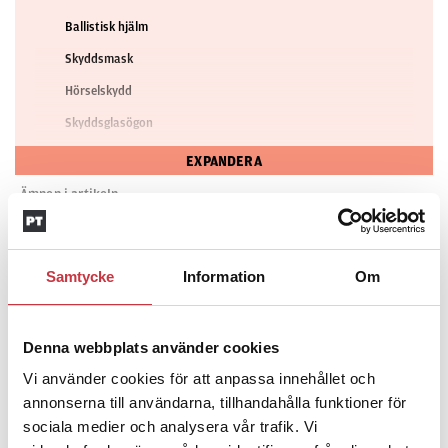
Ballistisk hjälm
Skyddsmask
Hörselskydd
Skyddsglasögon
Kroppsskydd
EXPANDERA
Skyddshandskar
Ämnen i artikeln
Benskydd
6:6A
ARBETSMILJÖVERKET
FÖRELÄGGANDE
PERSONLIG SKYDDSUTRUSTNING
VITE
Samtycke
Information
Om
Text
Linda Svensson
Denna webbplats använder cookies
24 juni 2026
Vi använder cookies för att anpassa innehållet och
annonserna till användarna, tillhandahålla funktioner för
Dela artikel:
Facebook
X
E-post
sociala medier och analysera vår trafik. Vi