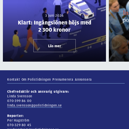
I
3 juni 2026
po
Klart: Ingångslönen höjs med
2 300 kronor
Läs mer
Kontakt
Om Polistidningen
Prenumerera
Annonsera
Chefredaktör och ansvarig utgivare:
Linda Svensson
070-399 86 00
linda.svensson@polistidningen.se
Reporter:
Per Hagström
070-329 80 45