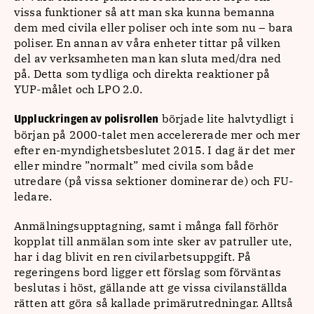
vissa funktioner så att man ska kunna bemanna
dem med civila eller poliser och inte som nu – bara
poliser. En annan av våra enheter tittar på vilken
del av verksamheten man kan sluta med/dra ned
på. Detta som tydliga och direkta reaktioner på
YUP-målet och LPO 2.0.
började lite halvtydligt i
Uppluckringen av polisrollen
början på 2000-talet men accelererade mer och mer
efter en-myndighetsbeslutet 2015. I dag är det mer
eller mindre ”normalt” med civila som både
utredare (på vissa sektioner dominerar de) och FU-
ledare.
Anmälningsupptagning, samt i många fall förhör
kopplat till anmälan som inte sker av patruller ute,
har i dag blivit en ren civilarbetsuppgift. På
regeringens bord ligger ett förslag som förväntas
beslutas i höst, gällande att ge vissa civilanställda
rätten att göra så kallade primärutredningar. Alltså