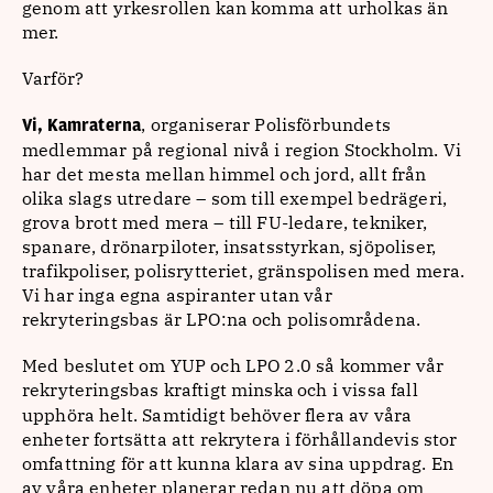
genom att yrkesrollen kan komma att urholkas än
mer.
Varför?
, organiserar Polisförbundets
Vi, Kamraterna
medlemmar på regional nivå i region Stockholm. Vi
har det mesta mellan himmel och jord, allt från
olika slags utredare – som till exempel bedrägeri,
grova brott med mera – till FU-ledare, tekniker,
spanare, drönarpiloter, insatsstyrkan, sjöpoliser,
trafikpoliser, polisrytteriet, gränspolisen med mera.
Vi har inga egna aspiranter utan vår
rekryteringsbas är LPO:na och polisområdena.
Med beslutet om YUP och LPO 2.0 så kommer vår
rekryteringsbas kraftigt minska
och i vissa fall
upphöra helt. Samtidigt behöver flera av våra
enheter fortsätta att rekrytera i förhållandevis stor
omfattning för att kunna klara av sina uppdrag. En
av våra enheter planerar redan nu att döpa om