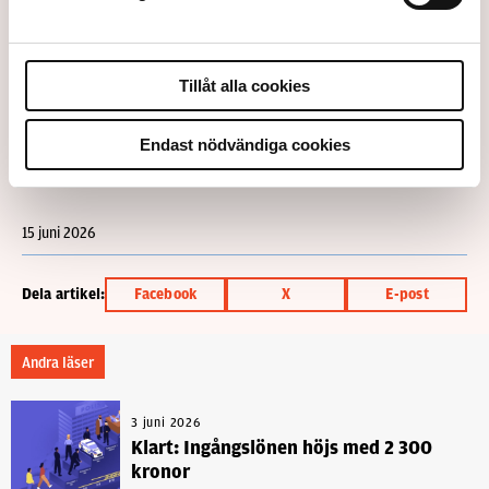
Detta är en debattartikel. Åsikterna är skribentens
egna.
Tillåt alla cookies
Ämnen i artikeln
Endast nödvändiga cookies
ÅSIKTER
SIFFERMÅL
TILLVÄXT
YUP
15 juni 2026
Dela artikel:
Facebook
X
E-post
Andra läser
3 juni 2026
Klart: Ingångslönen höjs med 2 300
kronor