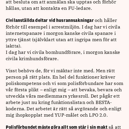
att besluta om att anmälan ska upptas och förhör
hållas, utan att kontakta en FU-ledare.
och håller
Civilanställda deltar vid husrannsakningar
förhör till exempel i arrestmiljön. I dag har vi civila
internetspanare i morgon kanske civila spanare i
yttre tjänst (självklart utan att ingripa men för att
iaktta).
I dag har vi civila bomhundförare, i morgon kanske
civila krimhundsförare.
Visst behövs de, för vi mäktar inte med. Men rätt
person på rätt plats. En hel del funktioner kräver
poliskompetens och vi som polisförbundare har som
vår första plikt – enligt mig – att bevaka, bevara och
utveckla våra medlemmars yrkesroll. Det pågår ett
arbete just nu kring funktionslistan och BESTA-
koderna. Det arbetet är rätt så avgörande och enligt
mig ihopkopplat med YUP-målet och LPO 2.0.
så att
Polisförbundet måste göra allt som står i sin makt