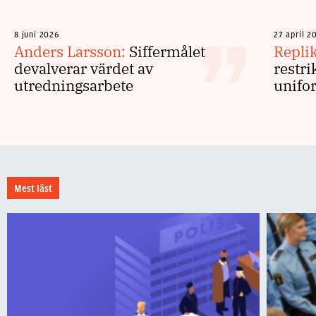
8 juni 2026
27 april 2
Anders Larsson:
Siffermålet
Repli
devalverar värdet av
restri
utredningsarbete
unifo
Mest läst