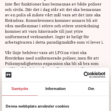
inte fler funktioner kan bemannas av både poliser
och civila. Där det i dag står att det ska bemannas
av en polis så måste vårt mål vara att det inte ska
förändras. Konsekvensen kommer annars bli att
våra medlemmar i större och större utsträckning
kommer att vara hänvisade till just yttre
uniformerad verksamhet. Inget är heligt för
arbetsgivaren i detta paradigmskifte som vi lever i.
Vår linje behöver vara att LPO:na visst ska
förstärkas med uniformerade poliser, men för att
Polismyndighetens expansion ska bli så bra som
möjligt så behövs våra medlemmars unika
kompetens även vid inre polisiärt arbete där de tar
med sig det självupplevda genom sitt direkta arbete
med lagstiftningen på gator och torg. De som sett
Samtycke
Information
Om
och förstått vad som är möjligt i verkligheten och
vad som är svårt. Som mött alla typer av människor
i alla olika roller – som målsägare, misstänkta och
Denna webbplats använder cookies
vittnen.