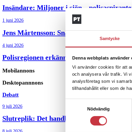
Insändare:
Miljoner i sjön – polisaspiran
1 juni 2026
Jens Mårtensson:
Snart 20 år i tjänst – n
Samtycke
4 juni 2026
Polisregionen erkänner fel: ”Kommer att rä
Denna webbplats använder 
Vi använder cookies för att a
Mobilannons
och analysera vår trafik. Vi 
analysföretag som vi samarb
Desktopannnons
tillhandahållit eller som de h
Debatt
Samtyckesval
9 juli 2026
Nödvändig
Slutreplik:
Det handlar om kunskapsstyrni
8 juli 2026