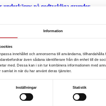
ter underkänns på godtyckliga grunder
u ska han lära sig grunderna
Information
ttas till”
cookies
npassa innehållet och annonserna till användarna, tillhandahålla 
vidarebefordrar även sådana identifierare från din enhet till de s
etar med. Dessa kan i sin tur kombinera informationen med ann
ar samlat in när du har använt deras tjänster.
Inställningar
Statistik
ng – inte om forskarnas motiv