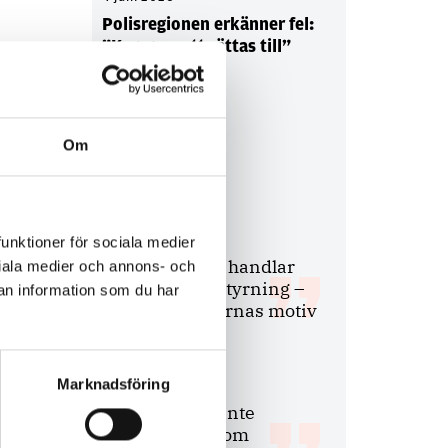
Polisregionen erkänner fel:
”Kommer att rättas till”
Om
Debatt
9 juli 2026
funktioner för sociala medier
Slutreplik:
Det handlar
ociala medier och annons- och
om kunskapsstyrning –
an information som du har
inte om forskarnas motiv
Marknadsföring
8 juli 2026
Replik:
Det är inte
evidenskrav som