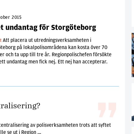
tober 2015
et undantag för Storgöteborg
Att placera ut utredningsverksamheten i
lt
öteborg på lokalpolisområdena kan kosta över 70
er och ta upp till tre år. Regionpolischefen försökte
l ett undantag men fick nej. Ett nej han accepterar.
ralisering?
ntralisering av polisverksamheten trots att syftet
le se ut i Region …