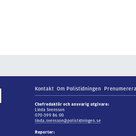
Kontakt
Om Polistidningen
Prenumerer
Chefredaktör och ansvarig utgivare:
Linda Svensson
070-399 86 00
linda.svensson@polistidningen.se
Reporter: