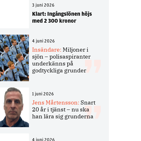
3 juni 2026
Klart: Ingångslönen höjs
med 2 300 kronor
4 juni 2026
Insändare:
Miljoner i
sjön – polisaspiranter
underkänns på
godtyckliga grunder
1 juni 2026
Jens Mårtensson:
Snart
20 år i tjänst – nu ska
han lära sig grunderna
4 juni 2026