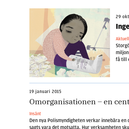
29 ok
Ing
Aktuel
Storg
miljon
få til
19 januari 2015
Omorganisationen – en cent
Insänt
Den nya Polismyndigheten verkar innebära en ce
sagts vara det motsatta. Hur verksamheten skul