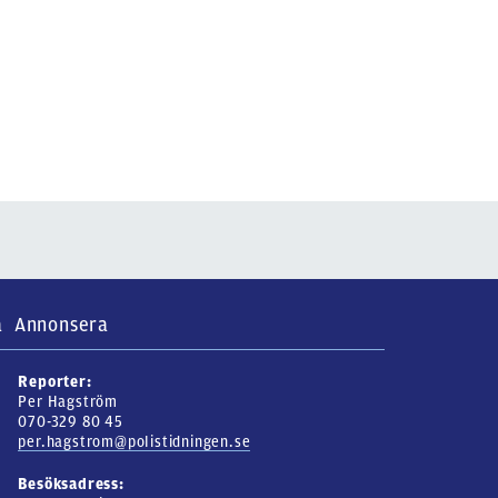
a
Annonsera
Reporter:
Per Hagström
070-329 80 45
per.hagstrom@polistidningen.se
Besöksadress: