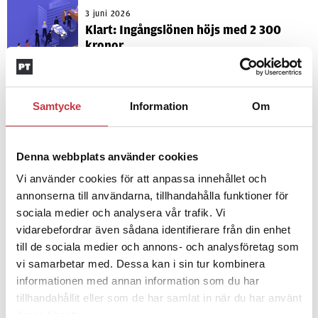
3 juni 2026
Klart: Ingångslönen höjs med 2 300
kronor
4 juni 2026
Insändare:
Miljoner i sjön –
Samtycke
Information
Om
polisaspiranter underkänns på
godtyckliga grunder
Denna webbplats använder cookies
Vi använder cookies för att anpassa innehållet och
1 juni 2026
annonserna till användarna, tillhandahålla funktioner för
Jens Mårtensson:
Snart 20 år i tjänst
sociala medier och analysera vår trafik. Vi
– nu ska han lära sig grunderna
vidarebefordrar även sådana identifierare från din enhet
till de sociala medier och annons- och analysföretag som
vi samarbetar med. Dessa kan i sin tur kombinera
4 juni 2026
informationen med annan information som du har
Polisregionen erkänner fel: ”Kommer
tillhandahållit eller som de har samlat in när du har använt
att rättas till”
deras tjänster.