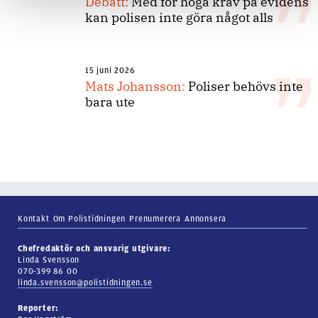
Debatt:
Med för höga krav på evidens
kan polisen inte göra något alls
15 juni 2026
Mats Johansson:
Poliser behövs inte
bara ute
Kontakt
Om Polistidningen
Prenumerera
Annonsera
Chefredaktör och ansvarig utgivare:
Linda Svensson
070-399 86 00
linda.svensson@polistidningen.se
Reporter: