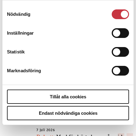
Samtyckesval
Nödvändig
Inställningar
Debatt
9 juli 2026
Statistik
Slutreplik:
Det handlar om
kunskapsstyrning – inte om
forskarnas motiv
Marknadsföring
8 juli 2026
Tillåt alla cookies
Replik:
Det är inte evidenskrav som
bakbinder polisen
Endast nödvändiga cookies
7 juli 2026