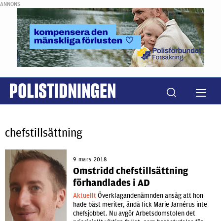
ANNONS
chefstillsättning
9 mars 2018
Omstridd chefstillsättning
förhandlades i AD
Aktuellt
Överklagandenämnden ansåg att hon
hade bäst meriter, ändå fick Marie Jarnérus inte
chefsjobbet. Nu avgör Arbetsdomstolen det