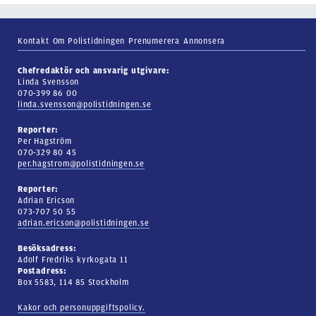
Kontakt
Om Polistidningen
Prenumerera
Annonsera
Chefredaktör och ansvarig utgivare:
Linda Svensson
070-399 86 00
linda.svensson@polistidningen.se
Reporter:
Per Hagström
070-329 80 45
per.hagstrom@polistidningen.se
Reporter:
Adrian Ericson
073-707 50 55
adrian.ericson@polistidningen.se
Besöksadress:
Adolf Fredriks kyrkogata 11
Postadress:
Box 5583, 114 85 Stockholm
Kakor och personuppgiftspolicy.