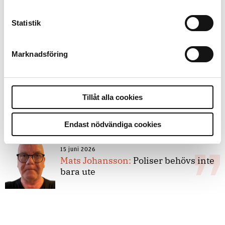
Statistik
8 juli 2026
Replik:
Det är inte evidenskrav som
bakbinder polisen
Marknadsföring
7 juli 2026
Tillåt alla cookies
Debatt:
Med för höga krav på evidens
kan polisen inte göra något alls
Endast nödvändiga cookies
15 juni 2026
Mats Johansson:
Poliser behövs inte
bara ute