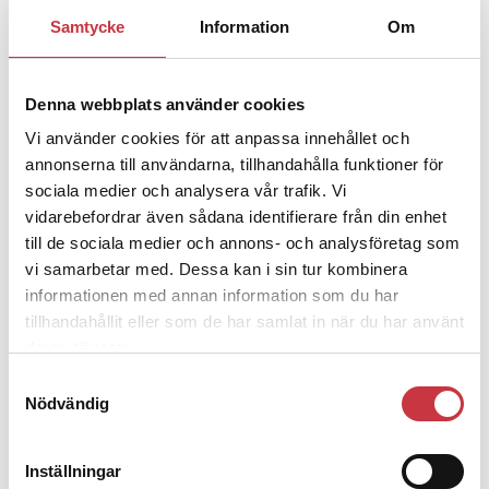
1 juni 2026
Samtycke
Information
Om
Jens Mårtensson:
Snart 20 år i tjänst
– nu ska han lära sig grunderna
Denna webbplats använder cookies
Vi använder cookies för att anpassa innehållet och
4 juni 2026
annonserna till användarna, tillhandahålla funktioner för
Polisregionen erkänner fel: ”Kommer
sociala medier och analysera vår trafik. Vi
att rättas till”
vidarebefordrar även sådana identifierare från din enhet
till de sociala medier och annons- och analysföretag som
vi samarbetar med. Dessa kan i sin tur kombinera
informationen med annan information som du har
tillhandahållit eller som de har samlat in när du har använt
Debatt
deras tjänster.
Samtyckesval
9 juli 2026
Nödvändig
Slutreplik:
Det handlar om
kunskapsstyrning – inte om
forskarnas motiv
Inställningar