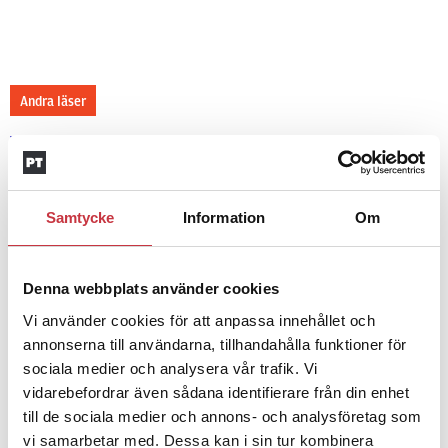
Andra läser
3 juni 2026
Klart: Ingångslönen höjs med 2 300
kronor
Samtycke
Information
Om
4 juni 2026
Insändare:
Miljoner i sjön –
Denna webbplats använder cookies
polisaspiranter underkänns på
Vi använder cookies för att anpassa innehållet och
godtyckliga grunder
annonserna till användarna, tillhandahålla funktioner för
sociala medier och analysera vår trafik. Vi
vidarebefordrar även sådana identifierare från din enhet
1 juni 2026
till de sociala medier och annons- och analysföretag som
Jens Mårtensson:
Snart 20 år i tjänst
vi samarbetar med. Dessa kan i sin tur kombinera