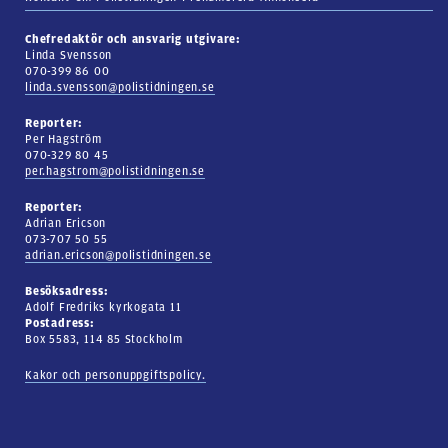
Chefredaktör och ansvarig utgivare:
Linda Svensson
070-399 86 00
linda.svensson@polistidningen.se
Reporter:
Per Hagström
070-329 80 45
per.hagstrom@polistidningen.se
Reporter:
Adrian Ericson
073-707 50 55
adrian.ericson@polistidningen.se
Besöksadress:
Adolf Fredriks kyrkogata 11
Postadress:
Box 5583, 114 85 Stockholm
Kakor och personuppgiftspolicy.