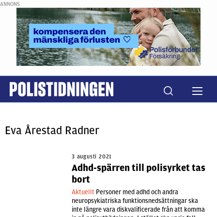
ANNONS
Eva Årestad Radner
3 augusti 2021
Adhd-spärren till polisyrket tas
bort
Aktuellt
Personer med adhd och andra
neuropsykiatriska funktionsnedsättningar ska
inte längre vara diskvalificerade från att komma