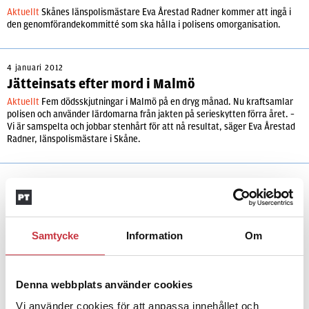
Aktuellt
Skånes länspolismästare Eva Årestad Radner kommer att ingå i
den genomförandekommitté som ska hålla i polisens omorganisation.
4 januari 2012
Jätteinsats efter mord i Malmö
Aktuellt
Fem dödsskjutningar i Malmö på en dryg månad. Nu kraftsamlar
polisen och använder lärdomarna från jakten på serieskytten förra året. –
Vi är samspelta och jobbar stenhårt för att nå resultat, säger Eva Årestad
Radner, länspolismästare i Skåne.
Samtycke
Information
Om
Andra läser
3 juni 2026
Denna webbplats använder cookies
Klart: Ingångslönen höjs med 2 300
Vi använder cookies för att anpassa innehållet och