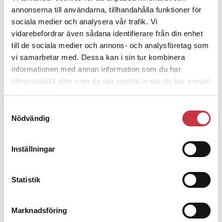
kronor
annonserna till användarna, tillhandahålla funktioner för
sociala medier och analysera vår trafik. Vi
4 juni 2026
vidarebefordrar även sådana identifierare från din enhet
Insändare:
Miljoner i sjön –
till de sociala medier och annons- och analysföretag som
polisaspiranter underkänns på
vi samarbetar med. Dessa kan i sin tur kombinera
godtyckliga grunder
informationen med annan information som du har
tillhandahållit eller som de har samlat in när du har använt
deras tjänster.
1 juni 2026
Samtyckesval
Jens Mårtensson:
Snart 20 år i tjänst
Nödvändig
– nu ska han lära sig grunderna
Inställningar
4 juni 2026
Polisregionen erkänner fel: ”Kommer
Statistik
att rättas till”
Marknadsföring