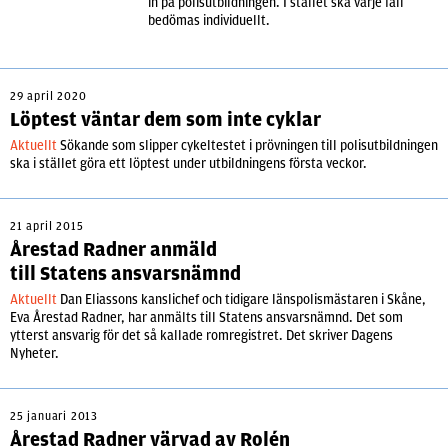
in på polisutbildningen. I stället ska varje fall
bedömas individuellt.
29 april 2020
Löptest väntar dem som inte cyklar
Aktuellt
Sökande som slipper cykeltestet i prövningen till polisutbildningen
ska i stället göra ett löptest under utbildningens första veckor.
21 april 2015
Årestad Radner anmäld
till Statens ansvarsnämnd
Aktuellt
Dan Eliassons kanslichef och tidigare länspolismästaren i Skåne,
Eva Årestad Radner, har anmälts till Statens ansvarsnämnd. Det som
ytterst ansvarig för det så kallade romregistret. Det skriver Dagens
Nyheter.
25 januari 2013
Årestad Radner värvad av Rolén