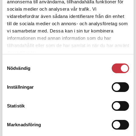
annonserna till användarna, tillhandahålla funktioner för
sociala medier och analysera vår trafik. Vi
vidarebefordrar även sådana identifierare från din enhet
4 juni 2026
till de sociala medier och annons- och analysföretag som
Insändare:
Miljoner i sjön – polisaspiranter
underkänns på godtyckliga grunder
vi samarbetar med. Dessa kan i sin tur kombinera
informationen med annan information som du har
tillhandahållit eller som de har samlat in när du har använt
deras tjänster.
1 juni 2026
Jens Mårtensson:
Snart 20 år i tjänst – nu
Samtyckesval
ska han lära sig grunderna
Nödvändig
Inställningar
4 juni 2026
Polisregionen erkänner fel: ”Kommer
att rättas till”
Statistik
Marknadsföring