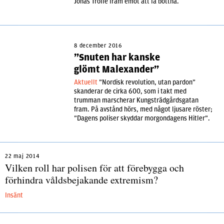
Jonas Trolle fram emot att få bottna.
8 december 2016
”Snuten har kanske
glömt Malexander”
Aktuellt
”Nordisk revolution, utan pardon”
skanderar de cirka 600, som i takt med
trumman marscherar Kungsträdgårdsgatan
fram. På avstånd hörs, med något ljusare röster;
”Dagens poliser skyddar morgondagens Hitler”.
22 maj 2014
Vilken roll har polisen för att förebygga och
förhindra våldsbejakande extremism?
Insänt