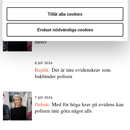
Debatt
Tillåt alla cookies
9 juli 2026
Slutreplik:
Det handlar om
Endast nödvändiga cookies
kunskapsstyrning – inte om forskarnas
motiv
8 juli 2026
Replik:
Det är inte evidenskrav som
bakbinder polisen
7 juli 2026
Debatt:
Med för höga krav på evidens kan
polisen inte göra något alls