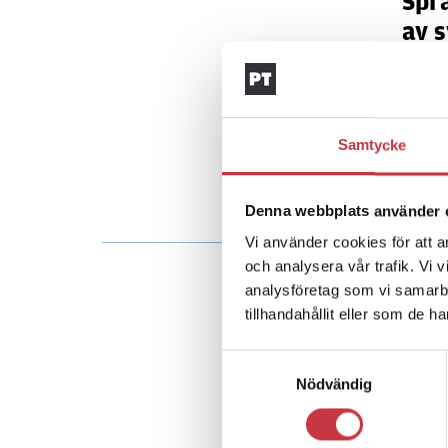
Spr
av s
Aktuel
Den sv
ska ru
gränse
Samtycke
Denna webbplats använder 
Vi använder cookies för att a
och analysera vår trafik. Vi 
analysföretag som vi samarb
tillhandahållit eller som de h
Samtyckesval
Nödvändig