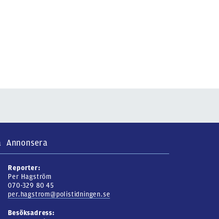
a
Annonsera
Reporter:
Per Hagström
070-329 80 45
per.hagstrom@polistidningen.se
Besöksadress: