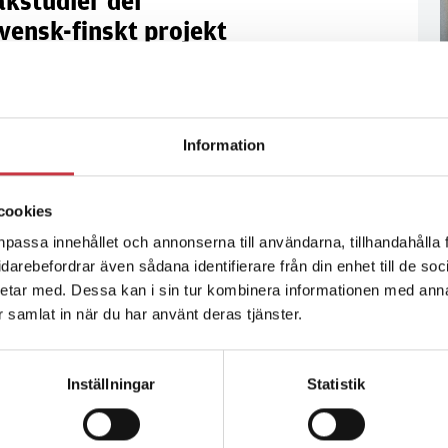
åkstudier del
vensk-finskt projekt
lt
enskfinländska utbildningssatsningen Joint Patrol
sta poliser i östra Norrbotten för att jobba över
n till Finland. Men det är oklart om …
Information
cookies
npassa innehållet och annonserna till användarna, tillhandahålla 
vidarebefordrar även sådana identifierare från din enhet till de s
etar med. Dessa kan i sin tur kombinera informationen med ann
ar samlat in när du har använt deras tjänster.
Inställningar
Statistik