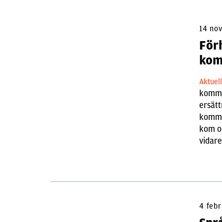
14 no
För
kom
Aktuel
kommen
ersätt
komme
kom oc
vidare
4 febr