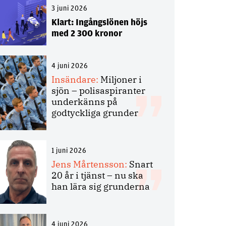
3 juni 2026
Klart: Ingångslönen höjs
med 2 300 kronor
4 juni 2026
Insändare:
Miljoner i
sjön – polisaspiranter
underkänns på
godtyckliga grunder
1 juni 2026
Jens Mårtensson:
Snart
20 år i tjänst – nu ska
han lära sig grunderna
4 juni 2026