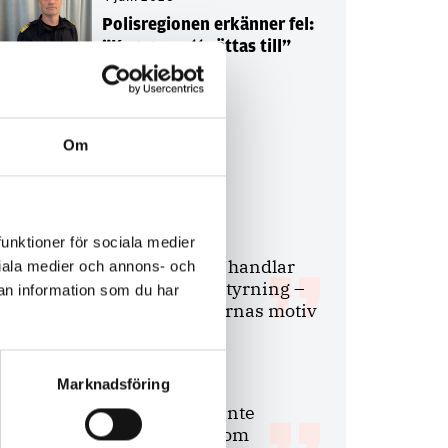
Polisregionen erkänner fel:
”Kommer att rättas till”
Om
Debatt
9 juli 2026
funktioner för sociala medier
Slutreplik:
Det handlar
ociala medier och annons- och
om kunskapsstyrning –
an information som du har
inte om forskarnas motiv
Marknadsföring
8 juli 2026
Replik:
Det är inte
evidenskrav som