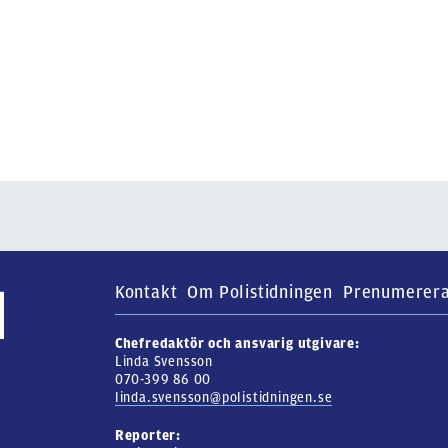
Kontakt
Om Polistidningen
Prenumerer
Chefredaktör och ansvarig utgivare:
Linda Svensson
070-399 86 00
linda.svensson@polistidningen.se
Reporter: