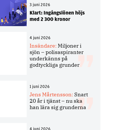
3 juni 2026
Klart: Ingångslönen höjs
med 2 300 kronor
4 juni 2026
Insändare:
Miljoner i
sjön – polisaspiranter
underkänns på
godtyckliga grunder
1 juni 2026
Jens Mårtensson:
Snart
20 år i tjänst – nu ska
han lära sig grunderna
4 juni 2026