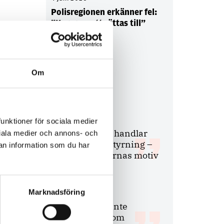
Polisregionen erkänner fel:
”Kommer att rättas till”
Om
Debatt
9 juli 2026
funktioner för sociala medier
Slutreplik:
Det handlar
ociala medier och annons- och
om kunskapsstyrning –
an information som du har
inte om forskarnas motiv
Marknadsföring
8 juli 2026
Replik:
Det är inte
evidenskrav som