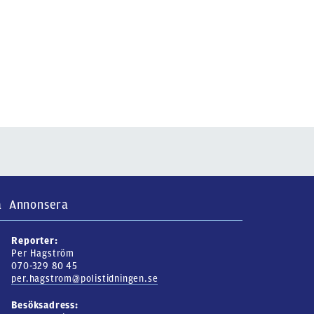
a
Annonsera
Reporter:
Per Hagström
070-329 80 45
per.hagstrom@polistidningen.se
Besöksadress: