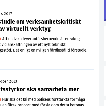
rs 2017
studie om verksamhetskritiskt
av virtuellt verktyg
Att undvika leverantörsberoende är en viktig
lt
 vid anskaffningen av ett nytt tekniskt
gsstöd. Det enligt en nyligen färdigställd förstudie.
tober 2013
atsstyrkor ska samarbeta mer
Hur ska det bli med polisens förstärkta förmåga
lt
I en färsk rapport med förslag om detta betonas