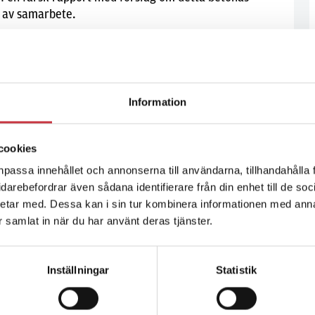
n av samarbete.
Information
s ut
snarast skrota dagens tekniska lösning för
cookies
den 28:e oktober. Enligt tidningen finns intern kritik
npassa innehållet och annonserna till användarna, tillhandahålla 
vidarebefordrar även sådana identifierare från din enhet till de s
etar med. Dessa kan i sin tur kombinera informationen med ann
ar samlat in när du har använt deras tjänster.
Inställningar
Statistik