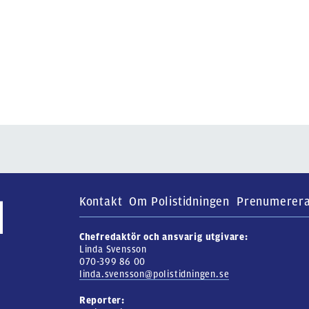
Kontakt
Om Polistidningen
Prenumerer
Chefredaktör och ansvarig utgivare:
Linda Svensson
070-399 86 00
linda.svensson@polistidningen.se
Reporter: