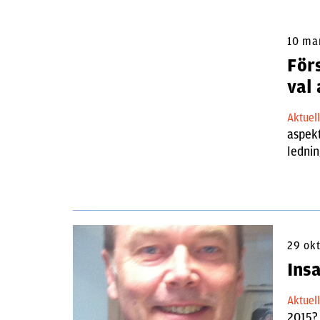
10 ma
För
val 
Aktuel
aspekt
lednin
29 ok
Ins
Aktuel
2015? 