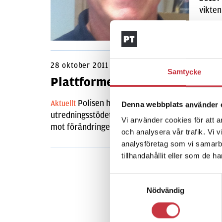
vikte
28 oktober 2011
Samtycke
Plattformen för Pust ska byta
Polisen har långt gångna planer på att 
Aktuellt
Denna webbplats använder 
utredningsstödet Pust, skriver Computer Sweden 
Vi använder cookies för att a
mot förändringen.
och analysera vår trafik. Vi 
analysföretag som vi samarb
tillhandahållit eller som de h
Samtyckesval
Nödvändig