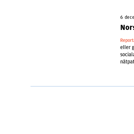
6 dec
Nors
Repor
eller 
social
nätpat