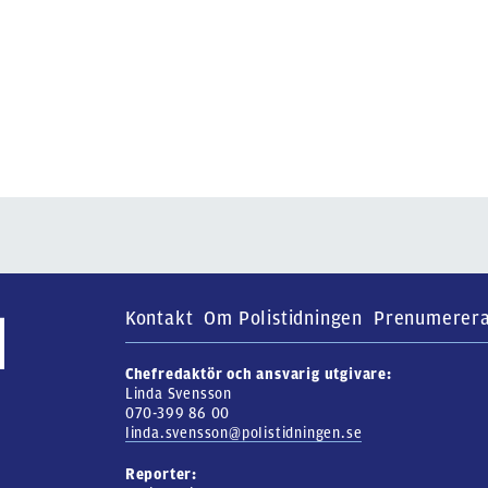
Kontakt
Om Polistidningen
Prenumerer
Chefredaktör och ansvarig utgivare:
Linda Svensson
070-399 86 00
linda.svensson@polistidningen.se
Reporter: