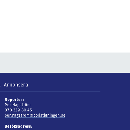
a
Annonsera
Reporter:
Per Hagström
070-329 80 45
per.hagstrom@polistidningen.se
Besöksadress: