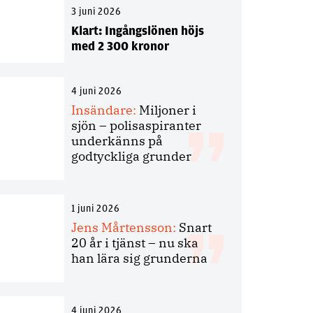
3 juni 2026
Klart: Ingångslönen höjs
med 2 300 kronor
4 juni 2026
Insändare:
Miljoner i
sjön – polisaspiranter
underkänns på
godtyckliga grunder
1 juni 2026
Jens Mårtensson:
Snart
20 år i tjänst – nu ska
han lära sig grunderna
4 juni 2026