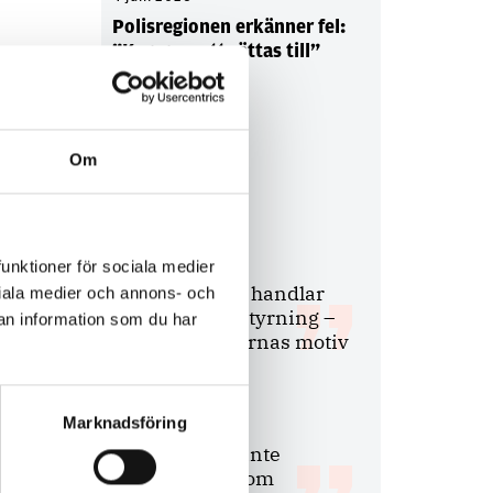
Polisregionen erkänner fel:
”Kommer att rättas till”
Om
Debatt
9 juli 2026
funktioner för sociala medier
Slutreplik:
Det handlar
ociala medier och annons- och
om kunskapsstyrning –
an information som du har
inte om forskarnas motiv
Marknadsföring
8 juli 2026
Replik:
Det är inte
evidenskrav som