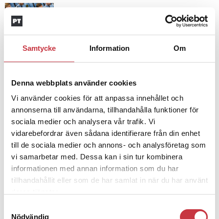
4 juni 2026
Insändare:
Miljoner i sjön –
polisaspiranter underkänns på
godtyckliga grunder
Samtycke
Information
Om
1 juni 2026
Denna webbplats använder cookies
Jens Mårtensson:
Snart 20 år i tjänst
Vi använder cookies för att anpassa innehållet och
– nu ska han lära sig grunderna
annonserna till användarna, tillhandahålla funktioner för
sociala medier och analysera vår trafik. Vi
vidarebefordrar även sådana identifierare från din enhet
4 juni 2026
till de sociala medier och annons- och analysföretag som
Polisregionen erkänner fel: ”Kommer
vi samarbetar med. Dessa kan i sin tur kombinera
att rättas till”
informationen med annan information som du har
tillhandahållit eller som de har samlat in när du har använt
deras tjänster.
Samtyckesval
Nödvändig