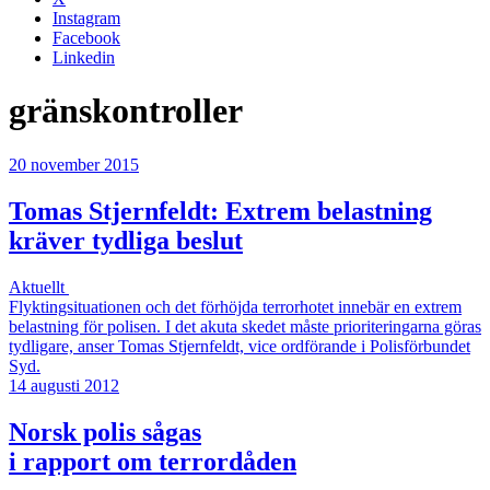
Instagram
Facebook
Linkedin
gränskontroller
20 november 2015
Tomas Stjernfeldt: Extrem belastning
kräver tydliga beslut
Aktuellt
Flyktingsituationen och det förhöjda terrorhotet innebär en extrem
belastning för polisen. I det akuta skedet måste prioriteringarna göras
tydligare, anser Tomas Stjernfeldt, vice ordförande i Polisförbundet
Syd.
14 augusti 2012
Norsk polis sågas
i rapport om terrordåden