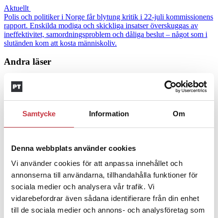
Aktuellt
Polis och politiker i Norge får blytung kritik i 22-juli kommissionens
rapport. Enskilda modiga och skickliga insatser överskuggas av
ineffektivitet, samordningsproblem och dåliga beslut – något som i
slutänden kom att kosta människoliv.
Andra läser
3 juni 2026
Klart: Ingångslönen höjs med 2 300
kronor
Samtycke
Information
Om
4 juni 2026
Denna webbplats använder cookies
Insändare:
Miljoner i sjön –
Vi använder cookies för att anpassa innehållet och
polisaspiranter underkänns på
annonserna till användarna, tillhandahålla funktioner för
godtyckliga grunder
sociala medier och analysera vår trafik. Vi
vidarebefordrar även sådana identifierare från din enhet
1 juni 2026
till de sociala medier och annons- och analysföretag som