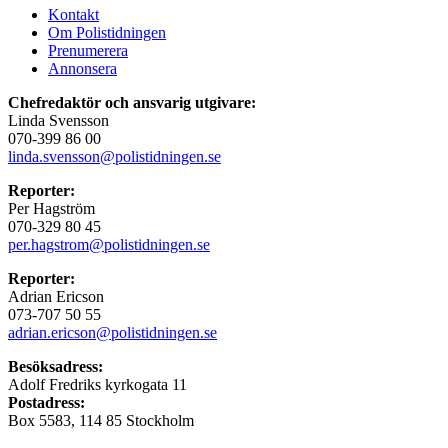
Kontakt
Om Polistidningen
Prenumerera
Annonsera
Chefredaktör och ansvarig utgivare:
Linda Svensson
070-399 86 00
linda.svensson@polistidningen.se
Reporter:
Per Hagström
070-329 80 45
per.hagstrom@polistidningen.se
Reporter:
Adrian Ericson
073-707 50 55
adrian.ericson@polistidningen.se
Besöksadress:
Adolf Fredriks kyrkogata 11
Postadress:
Box 5583, 114 85 Stockholm