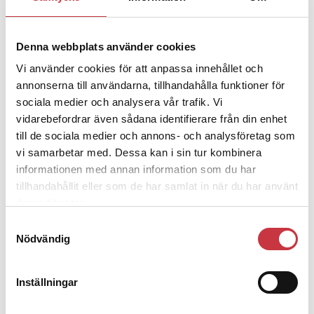
Jens Mårtensson:
Snart 20 år i tjänst – nu
ska han lära sig grunderna
Denna webbplats använder cookies
Vi använder cookies för att anpassa innehållet och
4 juni 2026
Polisregionen erkänner fel: ”Kommer
annonserna till användarna, tillhandahålla funktioner för
att rättas till”
sociala medier och analysera vår trafik. Vi
vidarebefordrar även sådana identifierare från din enhet
till de sociala medier och annons- och analysföretag som
vi samarbetar med. Dessa kan i sin tur kombinera
informationen med annan information som du har
tillhandahållit eller som de har samlat in när du har använt
Debatt
deras tjänster.
Samtyckesval
9 juli 2026
Nödvändig
Slutreplik:
Det handlar om
kunskapsstyrning – inte om forskarnas
motiv
Inställningar