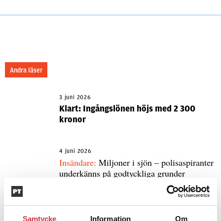
Andra läser
3 juni 2026
Klart: Ingångslönen höjs med 2 300
kronor
4 juni 2026
Insändare:
Miljoner i sjön – polisaspiranter
underkänns på godtyckliga grunder
1 juni 2026
Samtycke
Information
Om