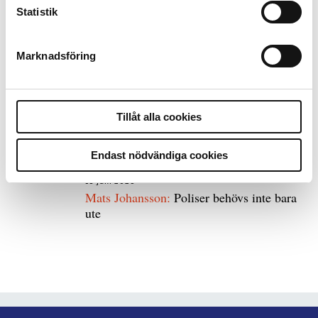
Statistik
8 juli 2026
Replik:
Det är inte evidenskrav som
bakbinder polisen
Marknadsföring
7 juli 2026
Debatt:
Med för höga krav på evidens kan
Tillåt alla cookies
polisen inte göra något alls
Endast nödvändiga cookies
15 juni 2026
Mats Johansson:
Poliser behövs inte bara
ute