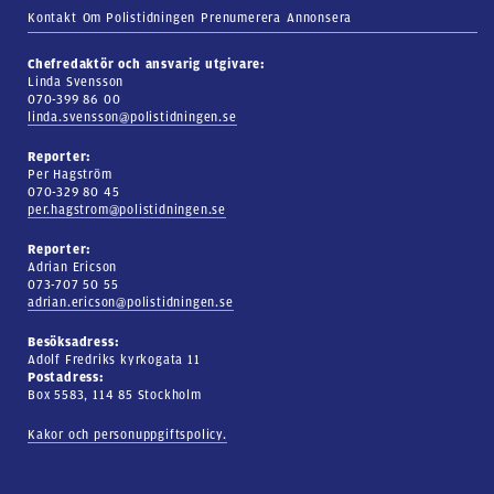
Kontakt
Om Polistidningen
Prenumerera
Annonsera
Chefredaktör och ansvarig utgivare:
Linda Svensson
070-399 86 00
linda.svensson@polistidningen.se
Reporter:
Per Hagström
070-329 80 45
per.hagstrom@polistidningen.se
Reporter:
Adrian Ericson
073-707 50 55
adrian.ericson@polistidningen.se
Besöksadress:
Adolf Fredriks kyrkogata 11
Postadress:
Box 5583, 114 85 Stockholm
Kakor och personuppgiftspolicy.