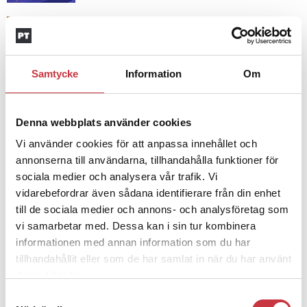
4 juni 2026
Insändare:
Miljoner i sjön –
polisaspiranter underkänns på
Samtycke
Information
Om
godtyckliga grunder
Denna webbplats använder cookies
1 juni 2026
Jens Mårtensson:
Snart 20 år i tjänst
Vi använder cookies för att anpassa innehållet och
– nu ska han lära sig grunderna
annonserna till användarna, tillhandahålla funktioner för
sociala medier och analysera vår trafik. Vi
vidarebefordrar även sådana identifierare från din enhet
till de sociala medier och annons- och analysföretag som
4 juni 2026
Polisregionen erkänner fel: ”Kommer
vi samarbetar med. Dessa kan i sin tur kombinera
att rättas till”
informationen med annan information som du har
tillhandahållit eller som de har samlat in när du har använt
deras tjänster.
Samtyckesval