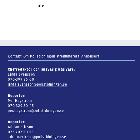
ute
Kontakt
Om Polistidningen
Prenumerera
Annonsera
Chefredaktör och ansvarig utgivare:
Linda Svensson
070-399 86 00
linda.svensson@polistidningen.se
Reporter:
Per Hagström
070-329 80 45
per.hagstrom@polistidningen.se
Reporter:
Adrian Ericson
073-707 50 55
adrian.ericson@polistidningen.se