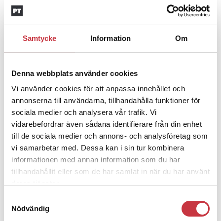
4 juni 2026
Insändare:
Miljoner i sjön – polisaspiranter
underkänns på godtyckliga grunder
Samtycke
Information
Om
1 juni 2026
Denna webbplats använder cookies
Jens Mårtensson:
Snart 20 år i tjänst – nu
Vi använder cookies för att anpassa innehållet och
ska han lära sig grunderna
annonserna till användarna, tillhandahålla funktioner för
sociala medier och analysera vår trafik. Vi
vidarebefordrar även sådana identifierare från din enhet
4 juni 2026
till de sociala medier och annons- och analysföretag som
Polisregionen erkänner fel: ”Kommer
vi samarbetar med. Dessa kan i sin tur kombinera
att rättas till”
informationen med annan information som du har
tillhandahållit eller som de har samlat in när du har använt
deras tjänster.
Samtyckesval
Nödvändig
Debatt