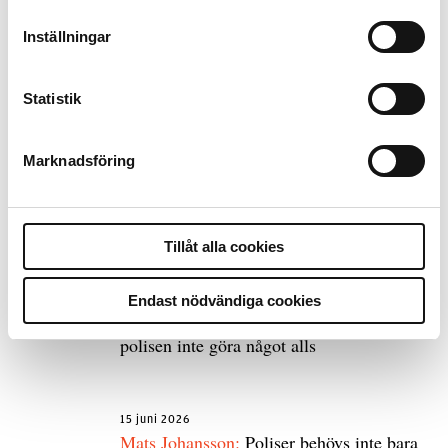
Inställningar
9 juli 2026
Slutreplik:
Det handlar om
kunskapsstyrning – inte om forskarnas
Statistik
motiv
Marknadsföring
8 juli 2026
Replik:
Det är inte evidenskrav som
bakbinder polisen
Tillåt alla cookies
Endast nödvändiga cookies
7 juli 2026
Debatt:
Med för höga krav på evidens kan
polisen inte göra något alls
15 juni 2026
Mats Johansson:
Poliser behövs inte bara