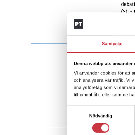
debatt
(S). –
komma 
Samtycke
4 mar
Denna webbplats använder 
Nya
Vi använder cookies för att a
och analysera vår trafik. Vi 
Aktuel
analysföretag som vi samarb
landet
tillhandahållit eller som de h
hatbro
Polise
Samtyckesval
Nödvändig