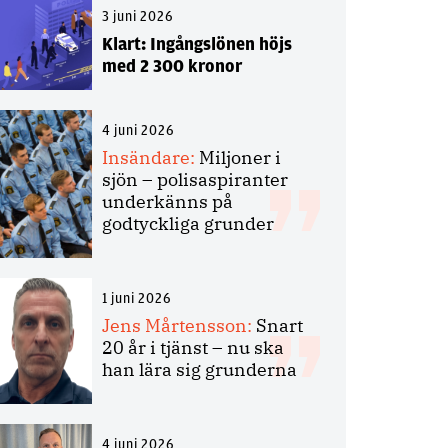
3 juni 2026
Klart: Ingångslönen höjs
med 2 300 kronor
4 juni 2026
Insändare:
Miljoner i
sjön – polisaspiranter
underkänns på
godtyckliga grunder
1 juni 2026
Jens Mårtensson:
Snart
20 år i tjänst – nu ska
han lära sig grunderna
4 juni 2026