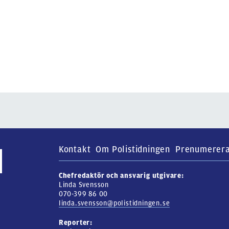
Kontakt
Om Polistidningen
Prenumerer
Chefredaktör och ansvarig utgivare:
Linda Svensson
070-399 86 00
linda.svensson@polistidningen.se
Reporter: