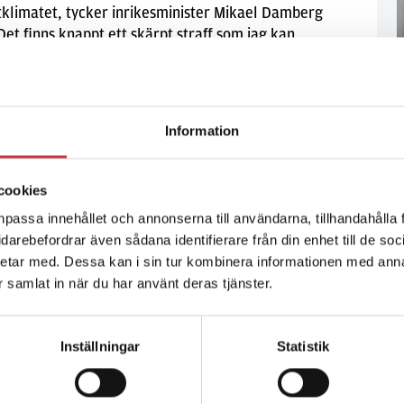
klimatet, tycker inrikesminister Mikael Damberg
 Det finns knappt ett skärpt straff som jag kan
på som jag inte får stöd för.
Information
s 2015
cookies
 tag mot hatbrott
npassa innehållet och annonserna till användarna, tillhandahålla 
vidarebefordrar även sådana identifierare från din enhet till de s
Hatbrottskompetensen ska utvecklas i hela
lt
etar med. Dessa kan i sin tur kombinera informationen med ann
, men det blir bara storstäderna som får speciella
ar samlat in när du har använt deras tjänster.
ttsenheter. Det är några av de åtgärder som
n planerar för effektivare bekämpning av hatbrott.
Inställningar
Statistik