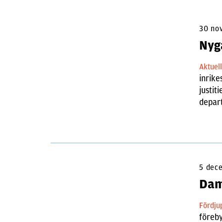
30 no
Nyg
Aktuel
inrik
justit
depar
5 dec
Dam
Fördju
föreby