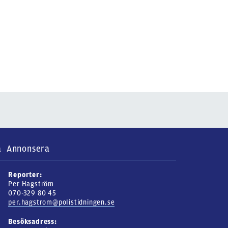
a
Annonsera
Reporter:
Per Hagström
070-329 80 45
per.hagstrom@polistidningen.se
Besöksadress: