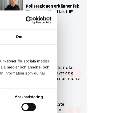
Polisregionen erkänner fel:
”Kommer att rättas till”
Om
Debatt
9 juli 2026
funktioner för sociala medier
Slutreplik:
Det handlar
ociala medier och annons- och
om kunskapsstyrning –
an information som du har
inte om forskarnas motiv
Marknadsföring
8 juli 2026
Replik:
Det är inte
evidenskrav som