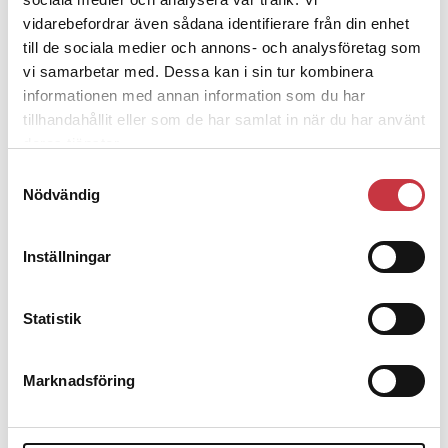
polisaspiranter underkänns på
vidarebefordrar även sådana identifierare från din enhet
till de sociala medier och annons- och analysföretag som
godtyckliga grunder
vi samarbetar med. Dessa kan i sin tur kombinera
informationen med annan information som du har
1 juni 2026
tillhandahållit eller som de har samlat in när du har använt
Jens Mårtensson:
Snart 20 år i tjänst – nu
deras tjänster.
ska han lära sig grunderna
Samtyckesval
Nödvändig
4 juni 2026
Polisregionen erkänner fel: ”Kommer att
Inställningar
rättas till”
Statistik
Mobilannons
Desktopannnons
Marknadsföring
Debatt
9 juli 2026