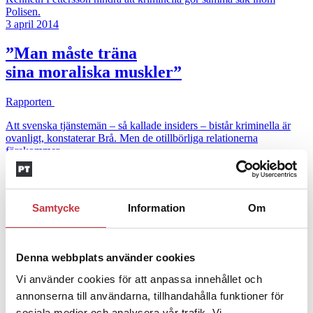
Polisen.
3 april 2014
”Man måste träna
sina moraliska muskler”
Rapporten
Att svenska tjänstemän – så kallade insiders – bistår kriminella är
ovanligt, konstaterar Brå. Men de otillbörliga relationerna
förekommer.
Andra läser
3 juni 2026
Samtycke
Information
Om
Klart: Ingångslönen höjs med 2 300
kronor
Denna webbplats använder cookies
Vi använder cookies för att anpassa innehållet och
4 juni 2026
annonserna till användarna, tillhandahålla funktioner för
Insändare:
Miljoner i sjön –
sociala medier och analysera vår trafik. Vi