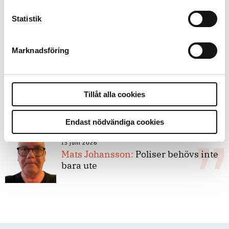
Statistik
8 juli 2026
Replik:
Det är inte evidenskrav som
bakbinder polisen
Marknadsföring
7 juli 2026
Debatt:
Med för höga krav på evidens
Tillåt alla cookies
kan polisen inte göra något alls
Endast nödvändiga cookies
15 juni 2026
Mats Johansson:
Poliser behövs inte
bara ute