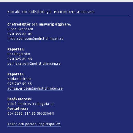
Kontakt
Om Polistidningen
Prenumerera
Annonsera
Chefredaktör och ansvarig utgivare:
Linda Svensson
070-399 86 00
linda.svensson@polistidningen.se
Reporter:
Per Hagström
070-329 80 45
per.hagstrom@polistidningen.se
Reporter:
Adrian Ericson
073-707 50 55
adrian.ericson@polistidningen.se
Besöksadress:
Adolf Fredriks kyrkogata 11
Postadress:
Box 5583, 114 85 Stockholm
Kakor och personuppgiftspolicy.