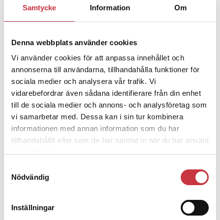
1 juni 2026
Samtycke
Information
Om
Jens Mårtensson:
Snart 20 år i tjänst
– nu ska han lära sig grunderna
Denna webbplats använder cookies
Vi använder cookies för att anpassa innehållet och
4 juni 2026
annonserna till användarna, tillhandahålla funktioner för
Polisregionen erkänner fel: ”Kommer
att rättas till”
sociala medier och analysera vår trafik. Vi
vidarebefordrar även sådana identifierare från din enhet
till de sociala medier och annons- och analysföretag som
vi samarbetar med. Dessa kan i sin tur kombinera
informationen med annan information som du har
tillhandahållit eller som de har samlat in när du har använt
Debatt
deras tjänster.
Samtyckesval
9 juli 2026
Nödvändig
Slutreplik:
Det handlar om
kunskapsstyrning – inte om
forskarnas motiv
Inställningar