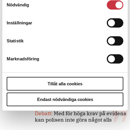
Nödvändig
Debatt
Inställningar
9 juli 2026
Slutreplik:
Det handlar om
Statistik
kunskapsstyrning – inte om
forskarnas motiv
Marknadsföring
8 juli 2026
Replik:
Det är inte evidenskrav som
Tillåt alla cookies
bakbinder polisen
Endast nödvändiga cookies
7 juli 2026
Debatt:
Med för höga krav på evidens
kan polisen inte göra något alls