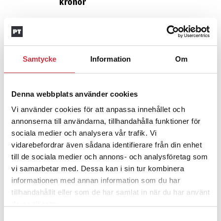
kronor
4 juni 2026
Insändare:
Miljoner i sjön –
polisaspiranter underkänns på
Samtycke
Information
Om
godtyckliga grunder
Denna webbplats använder cookies
1 juni 2026
Vi använder cookies för att anpassa innehållet och
Jens Mårtensson:
Snart 20 år i tjänst
annonserna till användarna, tillhandahålla funktioner för
– nu ska han lära sig grunderna
sociala medier och analysera vår trafik. Vi
vidarebefordrar även sådana identifierare från din enhet
till de sociala medier och annons- och analysföretag som
4 juni 2026
vi samarbetar med. Dessa kan i sin tur kombinera
Polisregionen erkänner fel: ”Kommer
informationen med annan information som du har
att rättas till”
tillhandahållit eller som de har samlat in när du har använt
deras tjänster.
Samtyckesval