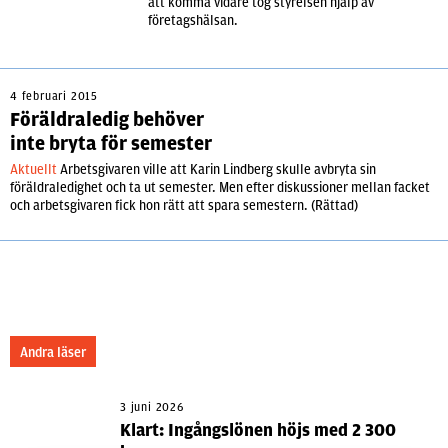
att komma vidare tog styrelsen hjälp av
företagshälsan.
4 februari 2015
Föräldraledig behöver
inte bryta för semester
Aktuellt
Arbetsgivaren ville att Karin Lindberg skulle avbryta sin
föräldraledighet och ta ut semester. Men efter diskussioner mellan facket
och arbetsgivaren fick hon rätt att spara semestern. (Rättad)
Andra läser
3 juni 2026
Klart: Ingångslönen höjs med 2 300