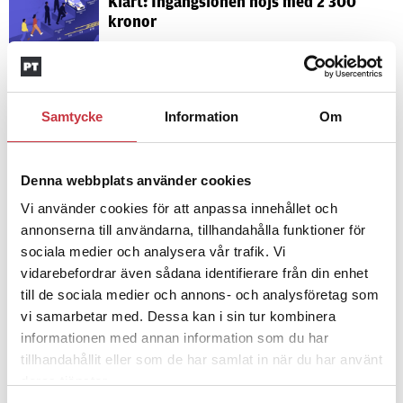
Klart: Ingångslönen höjs med 2 300
kronor
4 juni 2026
Insändare:
Miljoner i sjön –
Samtycke
Information
Om
polisaspiranter underkänns på
godtyckliga grunder
Denna webbplats använder cookies
1 juni 2026
Vi använder cookies för att anpassa innehållet och
Jens Mårtensson:
Snart 20 år i tjänst
annonserna till användarna, tillhandahålla funktioner för
– nu ska han lära sig grunderna
sociala medier och analysera vår trafik. Vi
vidarebefordrar även sådana identifierare från din enhet
till de sociala medier och annons- och analysföretag som
4 juni 2026
vi samarbetar med. Dessa kan i sin tur kombinera
Polisregionen erkänner fel: ”Kommer
informationen med annan information som du har
att rättas till”
tillhandahållit eller som de har samlat in när du har använt
deras tjänster.