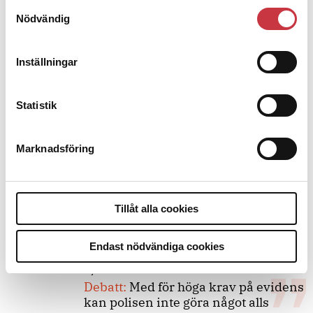
Samtyckesval
Nödvändig
Debatt
Inställningar
9 juli 2026
Slutreplik:
Det handlar om
Statistik
kunskapsstyrning – inte om
forskarnas motiv
Marknadsföring
8 juli 2026
Replik:
Det är inte evidenskrav som
Tillåt alla cookies
bakbinder polisen
Endast nödvändiga cookies
7 juli 2026
Debatt:
Med för höga krav på evidens
kan polisen inte göra något alls