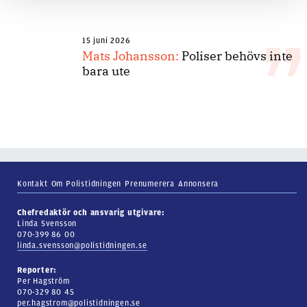
15 juni 2026
Mats Johansson:
Poliser behövs inte
bara ute
Kontakt
Om Polistidningen
Prenumerera
Annonsera
Chefredaktör och ansvarig utgivare:
Linda Svensson
070-399 86 00
linda.svensson@polistidningen.se
Reporter:
Per Hagström
070-329 80 45
per.hagstrom@polistidningen.se