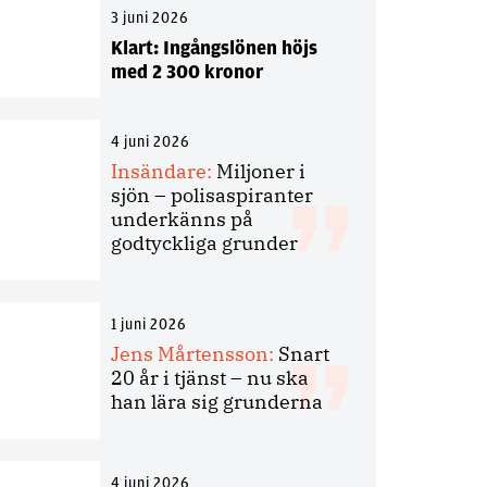
3 juni 2026
Klart: Ingångslönen höjs
med 2 300 kronor
4 juni 2026
Insändare:
Miljoner i
sjön – polisaspiranter
underkänns på
godtyckliga grunder
1 juni 2026
Jens Mårtensson:
Snart
20 år i tjänst – nu ska
han lära sig grunderna
4 juni 2026