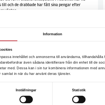
s till och de drabbade har fått sina pengar efter
års väntan.
Information
en baksida
cookies
 får kritik för att vi skriver för mycket om sådant som
npassa innehållet och annonserna till användarna, tillhandahålla 
. Jag anser att det ligger i jobbets natur. En av
vidarebefordrar även sådana identifierare från din enhet till de s
å brister och felaktigheter, för att felen (i bästa fall)
etar med. Dessa kan i sin tur kombinera informationen med ann
ar samlat in när du har använt deras tjänster.
Inställningar
Statistik