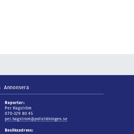
a
Annonsera
Reporter:
Per Hagström
070-329 80 45
per.hagstrom@polistidningen.se
Besöksadress: