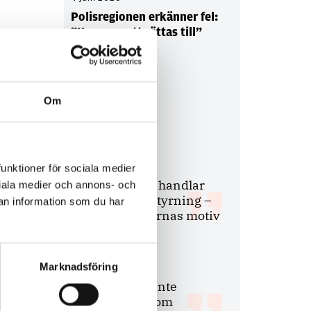
Polisregionen erkänner fel:
”Kommer att rättas till”
Om
Debatt
9 juli 2026
funktioner för sociala medier
Slutreplik:
Det handlar
ociala medier och annons- och
om kunskapsstyrning –
an information som du har
inte om forskarnas motiv
Marknadsföring
8 juli 2026
Replik:
Det är inte
evidenskrav som