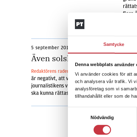
rättat
flera 
Samtycke
5 september 2013
Även solskenshistorier har 
Denna webbplats använder 
Det händer att vi journalister
Redaktörens rader
Vi använder cookies för att a
är negativt, att vi letar fel eller är för kritiska
och analysera vår trafik. Vi 
journalistikens viktigaste uppgifter är att peka p
analysföretag som vi samarb
ska kunna rättas […]
tillhandahållit eller som de h
Samtyckesval
Nödvändig