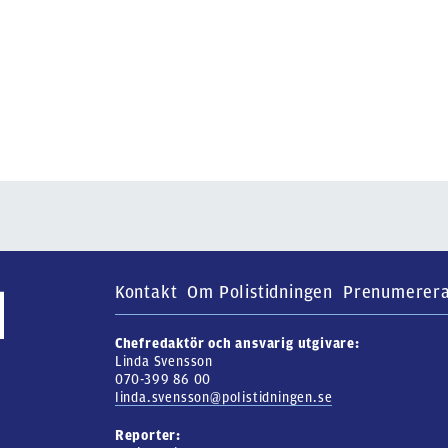
Kontakt
Om Polistidningen
Prenumerer
Chefredaktör och ansvarig utgivare:
Linda Svensson
070-399 86 00
linda.svensson@polistidningen.se
Reporter: