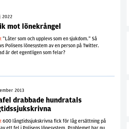
j 2022
tik mot lönekrångel
”Låter som och upplevs som en sjukdom.” Så
lt
vs Polisens lönesystem av en person på Twitter.
d är det egentligen som felar?
tember 2013
afel drabbade hundratals
gtidssjukskrivna
600 långtidssjukskrivna fick för låg ersättning på
lt
av ett fel i Polisens lönesystem. Problemet har nu