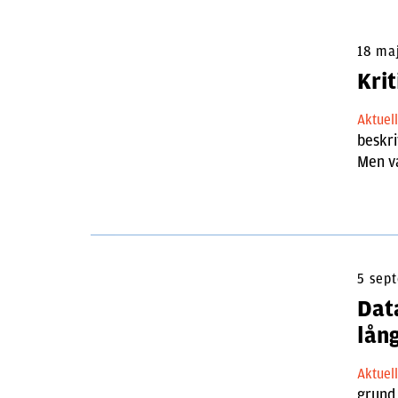
18 ma
Kri
Aktuel
beskri
Men va
5 sep
Dat
lån
Aktuel
grund 