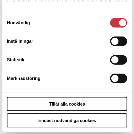
tillhandahållit eller som de har samlat in när du har använt
Polisregionen erkänner fel: ”Kommer
deras tjänster.
att rättas till”
Samtyckesval
Nödvändig
Inställningar
Debatt
Statistik
9 juli 2026
Slutreplik:
Det handlar om
Marknadsföring
kunskapsstyrning – inte om
forskarnas motiv
Tillåt alla cookies
8 juli 2026
Replik:
Det är inte evidenskrav som
Endast nödvändiga cookies
bakbinder polisen