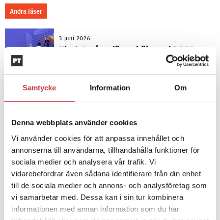
Andra läser
3 juni 2026
Klart: Ingångslönen höjs med 2 300
kronor
Samtycke
Information
Om
4 juni 2026
Insändare:
Miljoner i sjön –
polisaspiranter underkänns på
Denna webbplats använder cookies
godtyckliga grunder
Vi använder cookies för att anpassa innehållet och
annonserna till användarna, tillhandahålla funktioner för
sociala medier och analysera vår trafik. Vi
1 juni 2026
Jens Mårtensson:
Snart 20 år i tjänst
vidarebefordrar även sådana identifierare från din enhet
– nu ska han lära sig grunderna
till de sociala medier och annons- och analysföretag som
vi samarbetar med. Dessa kan i sin tur kombinera
informationen med annan information som du har
4 juni 2026