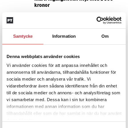
kronor
4 juni 2026
Insändare:
Miljoner i sjön –
polisaspiranter underkänns på
Samtycke
Information
Om
godtyckliga grunder
Denna webbplats använder cookies
1 juni 2026
Vi använder cookies för att anpassa innehållet och
Jens Mårtensson:
Snart 20 år i tjänst
annonserna till användarna, tillhandahålla funktioner för
– nu ska han lära sig grunderna
sociala medier och analysera vår trafik. Vi
vidarebefordrar även sådana identifierare från din enhet
till de sociala medier och annons- och analysföretag som
4 juni 2026
vi samarbetar med. Dessa kan i sin tur kombinera
Polisregionen erkänner fel: ”Kommer
informationen med annan information som du har
att rättas till”
tillhandahållit eller som de har samlat in när du har använt
deras tjänster.