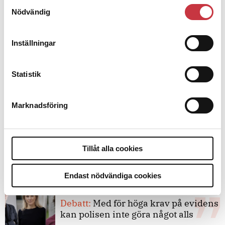
Samtyckesval
Nödvändig
Debatt
Inställningar
9 juli 2026
Slutreplik:
Det handlar om
Statistik
kunskapsstyrning – inte om
forskarnas motiv
Marknadsföring
8 juli 2026
Replik:
Det är inte evidenskrav som
Tillåt alla cookies
bakbinder polisen
Endast nödvändiga cookies
7 juli 2026
Debatt:
Med för höga krav på evidens
kan polisen inte göra något alls