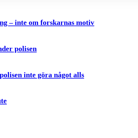
ng – inte om forskarnas motiv
nder polisen
olisen inte göra något alls
ute