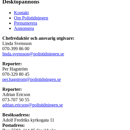
Desktopannons
Kontakt
Om Polistidningen
Prenumerera
Annonsera
Chefredaktör och ansvarig utgivare:
Linda Svensson
070-399 86 00
linda.svensson@polistidningen.se
Reporter:
Per Hagström
070-329 80 45
per.hagstrom@polistidningen.se
Reporter:
Adrian Ericson
073-707 50 55
adrian.ericson@polistidningen.se
Besöksadress:
Adolf Fredriks kyrkogata 11
Postadress: