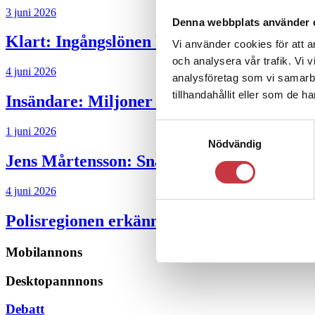
3 juni 2026
Denna webbplats använder 
Klart: Ingångslönen höjs med 2 300 krono
Vi använder cookies för att a
och analysera vår trafik. Vi 
4 juni 2026
analysföretag som vi samarb
tillhandahållit eller som de h
Insändare:
Miljoner i sjön – polisaspiran
Samtyckesval
1 juni 2026
Nödvändig
Jens Mårtensson:
Snart 20 år i tjänst – n
4 juni 2026
Polisregionen erkänner fel: ”Kommer att rä
Mobilannons
Desktopannnons
Debatt