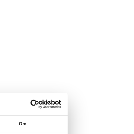
samhället, säger …
Om