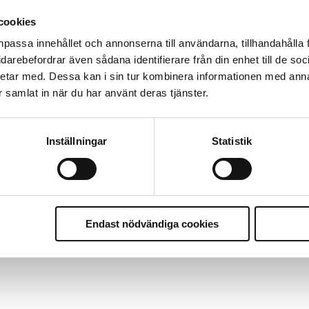
cookies
r
npassa innehållet och annonserna till användarna, tillhandahålla 
vidarebefordrar även sådana identifierare från din enhet till de s
etar med. Dessa kan i sin tur kombinera informationen med ann
ar samlat in när du har använt deras tjänster.
ter underkänns på godtyckliga grunder
Inställningar
Statistik
u ska han lära sig grunderna
ttas till”
Endast nödvändiga cookies