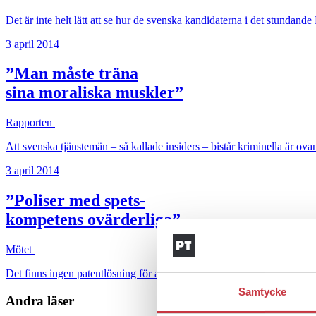
Det är inte helt lätt att se hur de svenska kandidaterna i det stundande
3 april 2014
”Man måste träna
sina moraliska muskler”
Rapporten
Att svenska tjänstemän – så kallade insiders – bistår kriminella är ova
3 april 2014
”Poliser med spets-
kompetens ovärderliga”
Mötet
Det finns ingen patentlösning för att hantera våldsamma demonstratio
Samtycke
Andra läser