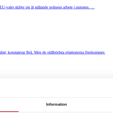
 EU-valet skiljer sig åt gällande polisens arbete i unionen. …
nligt, konstaterar Brå. Men de otillbörliga relationerna förekommer.
ner. Polisen måste hålla örat mot marken och höra vad som jäser i lokal
Information