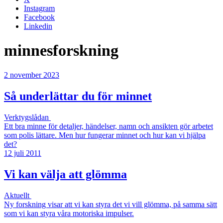
Instagram
Facebook
Linkedin
minnesforskning
2 november 2023
Så underlättar du för minnet
Verktygslådan
Ett bra minne för detaljer, händelser, namn och ansikten gör arbetet
som polis lättare. Men hur fungerar minnet och hur kan vi hjälpa
det?
12 juli 2011
Vi kan välja att glömma
Aktuellt
Ny forskning visar att vi kan styra det vi vill glömma, på samma sätt
som vi kan styra våra motoriska impulser.