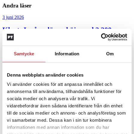
Andra läser
3 juni 2026
Klart: Ingångslönen höjs med 2 300
kronor
4 juni 2026
Samtycke
Information
Om
Insändare:
Miljoner i sjön –
polisaspiranter underkänns på
Denna webbplats använder cookies
godtyckliga grunder
Vi använder cookies för att anpassa innehållet och
annonserna till användarna, tillhandahålla funktioner för
1 juni 2026
sociala medier och analysera vår trafik. Vi
Jens Mårtensson:
Snart 20 år i tjänst – nu
vidarebefordrar även sådana identifierare från din enhet
ska han lära sig grunderna
till de sociala medier och annons- och analysföretag som
vi samarbetar med. Dessa kan i sin tur kombinera
4 juni 2026
informationen med annan information som du har