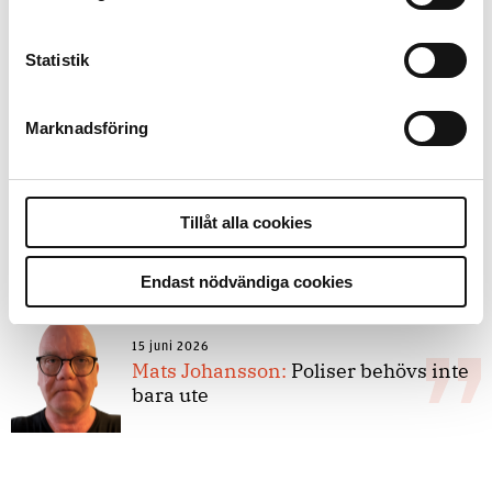
forskarnas motiv
Statistik
8 juli 2026
Replik:
Det är inte evidenskrav som
Marknadsföring
bakbinder polisen
7 juli 2026
Tillåt alla cookies
Debatt:
Med för höga krav på evidens
kan polisen inte göra något alls
Endast nödvändiga cookies
15 juni 2026
Mats Johansson:
Poliser behövs inte
bara ute