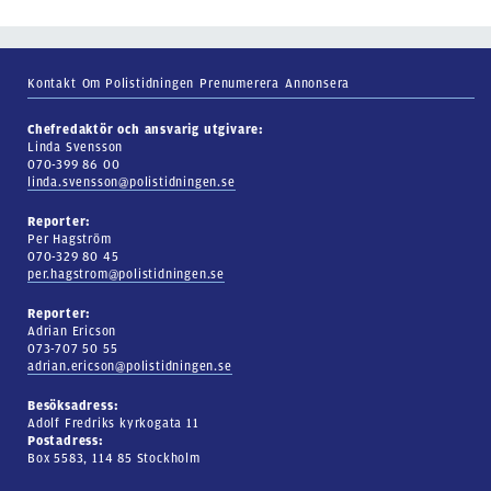
Kontakt
Om Polistidningen
Prenumerera
Annonsera
Chefredaktör och ansvarig utgivare:
Linda Svensson
070-399 86 00
linda.svensson@polistidningen.se
Reporter:
Per Hagström
070-329 80 45
per.hagstrom@polistidningen.se
Reporter:
Adrian Ericson
073-707 50 55
adrian.ericson@polistidningen.se
Besöksadress:
Adolf Fredriks kyrkogata 11
Postadress:
Box 5583, 114 85 Stockholm