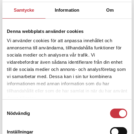
Samtycke
Information
Om
1 juni 2026
Jens Mårtensson:
Snart 20 år i tjänst
– nu ska han lära sig grunderna
Denna webbplats använder cookies
Vi använder cookies för att anpassa innehållet och
4 juni 2026
annonserna till användarna, tillhandahålla funktioner för
Polisregionen erkänner fel: ”Kommer
sociala medier och analysera vår trafik. Vi
att rättas till”
vidarebefordrar även sådana identifierare från din enhet
till de sociala medier och annons- och analysföretag som
vi samarbetar med. Dessa kan i sin tur kombinera
informationen med annan information som du har
tillhandahållit eller som de har samlat in när du har använt
deras tjänster.
Debatt
Samtyckesval
Nödvändig
9 juli 2026
Slutreplik:
Det handlar om
kunskapsstyrning – inte om
Inställningar