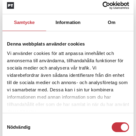
polisaspiranter underkänns på
godtyckliga grunder
Samtycke
Information
Om
1 juni 2026
Jens Mårtensson:
Snart 20 år i tjänst
Denna webbplats använder cookies
– nu ska han lära sig grunderna
Vi använder cookies för att anpassa innehållet och
annonserna till användarna, tillhandahålla funktioner för
sociala medier och analysera vår trafik. Vi
4 juni 2026
vidarebefordrar även sådana identifierare från din enhet
Polisregionen erkänner fel: ”Kommer
till de sociala medier och annons- och analysföretag som
att rättas till”
vi samarbetar med. Dessa kan i sin tur kombinera
informationen med annan information som du har
tillhandahållit eller som de har samlat in när du har använt
deras tjänster.
Samtyckesval
Debatt
Nödvändig