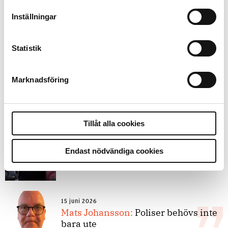
9 juli 2026
Inställningar
Slutreplik:
Det handlar om
kunskapsstyrning – inte om
forskarnas motiv
Statistik
Marknadsföring
8 juli 2026
Replik:
Det är inte evidenskrav som
bakbinder polisen
Tillåt alla cookies
7 juli 2026
Debatt:
Med för höga krav på evidens
Endast nödvändiga cookies
kan polisen inte göra något alls
15 juni 2026
Mats Johansson:
Poliser behövs inte
bara ute