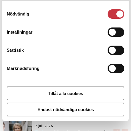
Samtyckesval
Nödvändig
Inställningar
Debatt
Statistik
9 juli 2026
Slutreplik:
Det handlar om
kunskapsstyrning – inte om
Marknadsföring
forskarnas motiv
8 juli 2026
Tillåt alla cookies
Replik:
Det är inte evidenskrav som
bakbinder polisen
Endast nödvändiga cookies
7 juli 2026