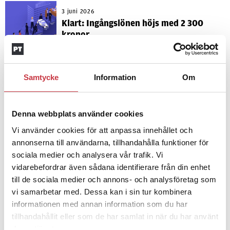
3 juni 2026
Klart: Ingångslönen höjs med 2 300
kronor
4 juni 2026
Samtycke
Insändare:
Information
Miljoner i sjön –
Om
polisaspiranter underkänns på
godtyckliga grunder
Denna webbplats använder cookies
Vi använder cookies för att anpassa innehållet och
1 juni 2026
annonserna till användarna, tillhandahålla funktioner för
Jens Mårtensson:
Snart 20 år i tjänst
sociala medier och analysera vår trafik. Vi
– nu ska han lära sig grunderna
vidarebefordrar även sådana identifierare från din enhet
till de sociala medier och annons- och analysföretag som
vi samarbetar med. Dessa kan i sin tur kombinera
4 juni 2026
informationen med annan information som du har
Polisregionen erkänner fel: ”Kommer
tillhandahållit eller som de har samlat in när du har använt
att rättas till”
deras tjänster.