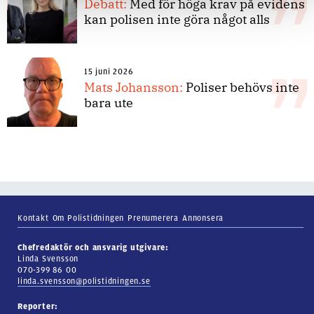
Debatt:
Med för höga krav på evidens
kan polisen inte göra något alls
15 juni 2026
Mats Johansson:
Poliser behövs inte
bara ute
Kontakt
Om Polistidningen
Prenumerera
Annonsera
Chefredaktör och ansvarig utgivare:
Linda Svensson
070-399 86 00
linda.svensson@polistidningen.se
Reporter: