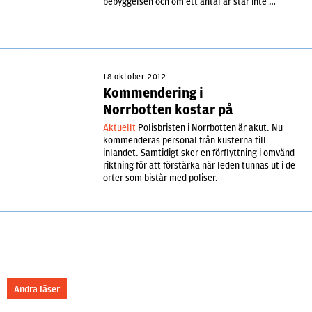
bebyggelsen och om ett antal år står inte …
18 oktober 2012
Kommendering i
Norrbotten kostar på
Aktuellt
Polisbristen i Norrbotten är akut. Nu
kommenderas personal från kusterna till
inlandet. Samtidigt sker en förflyttning i omvänd
riktning för att förstärka när leden tunnas ut i de
orter som bistår med poliser.
Andra läser