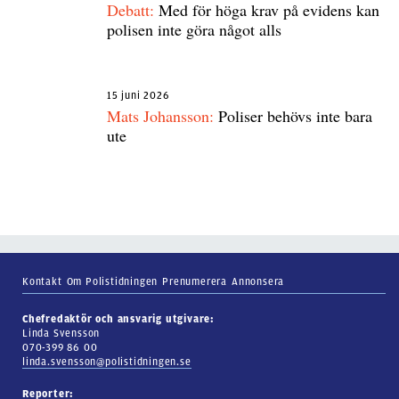
Debatt:
Med för höga krav på evidens kan
polisen inte göra något alls
15 juni 2026
Mats Johansson:
Poliser behövs inte bara
ute
Kontakt
Om Polistidningen
Prenumerera
Annonsera
Chefredaktör och ansvarig utgivare:
Linda Svensson
070-399 86 00
linda.svensson@polistidningen.se
Reporter: