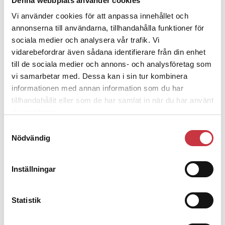
Denna webbplats använder cookies
Vi använder cookies för att anpassa innehållet och
3 juni 2026
annonserna till användarna, tillhandahålla funktioner för
Klart: Ingångslönen höjs med 2 300
sociala medier och analysera vår trafik. Vi
kronor
vidarebefordrar även sådana identifierare från din enhet
till de sociala medier och annons- och analysföretag som
vi samarbetar med. Dessa kan i sin tur kombinera
4 juni 2026
informationen med annan information som du har
Insändare:
Miljoner i sjön – polisaspiranter
tillhandahållit eller som de har samlat in när du har använt
underkänns på godtyckliga grunder
deras tjänster.
Samtyckesval
Nödvändig
1 juni 2026
Jens Mårtensson:
Snart 20 år i tjänst – nu
ska han lära sig grunderna
Inställningar
4 juni 2026
Statistik
Polisregionen erkänner fel: ”Kommer
att rättas till”