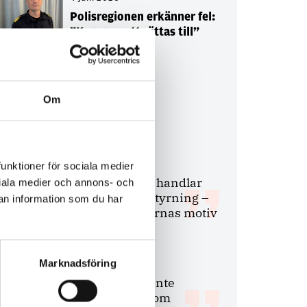
Polisregionen erkänner fel:
”Kommer att rättas till”
Om
Debatt
9 juli 2026
funktioner för sociala medier
Slutreplik:
Det handlar
ociala medier och annons- och
om kunskapsstyrning –
an information som du har
inte om forskarnas motiv
Marknadsföring
8 juli 2026
Replik:
Det är inte
evidenskrav som