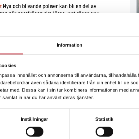
Nya och blivande poliser kan bli en del av
lt
gen när passfrågan ska lösas. Det säger Per
röm, kommenderingschef för den nationella
lda händelsen som beslutats i frågan.
Information
cookies
npassa innehållet och annonserna till användarna, tillhandahålla 
vidarebefordrar även sådana identifierare från din enhet till de s
etar med. Dessa kan i sin tur kombinera informationen med ann
ll. Hanteringen av demonstrationstillstånd vill han
ar samlat in när du har använt deras tjänster.
 version.
Inställningar
Statistik