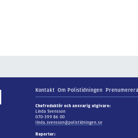
Kontakt
Om Polistidningen
Prenumerer
Chefredaktör och ansvarig utgivare:
Linda Svensson
070-399 86 00
linda.svensson@polistidningen.se
Reporter: