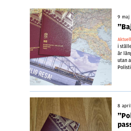
9 maj
”Ba
Aktuel
i stäl
är län
utan a
Polist
8 apri
”Po
pas