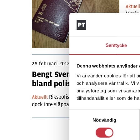
Aktuel
lösnin
Engst
särski
Samtycke
28 februari 2012
Denna webbplats använder 
Bengt Svenson vill gallra
Vi använder cookies för att a
bland polisens alla uppdrag
och analysera vår trafik. Vi 
analysföretag som vi samarb
Rikspolischefen vill renodla polisens ro
Aktuellt
tillhandahållit eller som de h
dock inte släppa, enligt polisen.se. Uppdaterad
Samtyckesval
Nödvändig