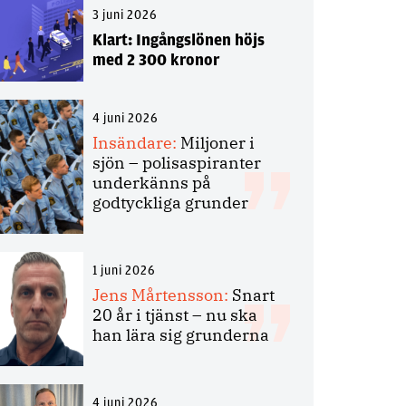
3 juni 2026
Klart: Ingångslönen höjs
med 2 300 kronor
4 juni 2026
Insändare:
Miljoner i
sjön – polisaspiranter
underkänns på
godtyckliga grunder
1 juni 2026
Jens Mårtensson:
Snart
20 år i tjänst – nu ska
han lära sig grunderna
4 juni 2026