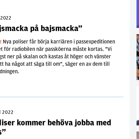
 2022
jsmacka på bajsmacka”
Nya poliser får börja karriären i passexpeditionen
lt
let för radiobilen när passköerna måste kortas. "Vi
gst ner på skalan och kastas åt höger och vänster
tt ha något att säga till om", säger en av dem till
idningen.
l 2022
liser kommer behöva jobba med
s”