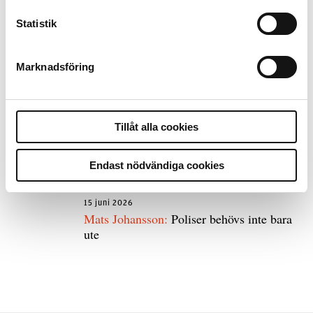
Statistik
8 juli 2026
Replik:
Det är inte evidenskrav som
bakbinder polisen
Marknadsföring
7 juli 2026
Tillåt alla cookies
Debatt:
Med för höga krav på evidens kan
polisen inte göra något alls
Endast nödvändiga cookies
15 juni 2026
Mats Johansson:
Poliser behövs inte bara
ute