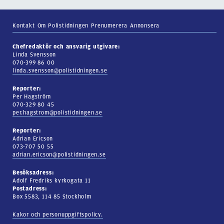
Kontakt
Om Polistidningen
Prenumerera
Annonsera
Chefredaktör och ansvarig utgivare:
Linda Svensson
070-399 86 00
linda.svensson@polistidningen.se
Reporter:
Per Hagström
070-329 80 45
per.hagstrom@polistidningen.se
Reporter:
Adrian Ericson
073-707 50 55
adrian.ericson@polistidningen.se
Besöksadress:
Adolf Fredriks kyrkogata 11
Postadress:
Box 5583, 114 85 Stockholm
Kakor och personuppgiftspolicy.