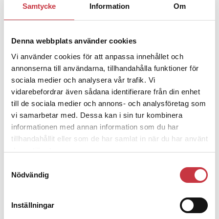
Samtycke
Information
Om
1 juni 2026
Jens Mårtensson:
Snart 20 år i tjänst – nu
ska han lära sig grunderna
Denna webbplats använder cookies
Vi använder cookies för att anpassa innehållet och
4 juni 2026
annonserna till användarna, tillhandahålla funktioner för
Polisregionen erkänner fel: ”Kommer
sociala medier och analysera vår trafik. Vi
att rättas till”
vidarebefordrar även sådana identifierare från din enhet
till de sociala medier och annons- och analysföretag som
vi samarbetar med. Dessa kan i sin tur kombinera
informationen med annan information som du har
tillhandahållit eller som de har samlat in när du har använt
Debatt
deras tjänster.
Samtyckesval
Nödvändig
9 juli 2026
Slutreplik:
Det handlar om
kunskapsstyrning – inte om forskarnas
Inställningar
motiv