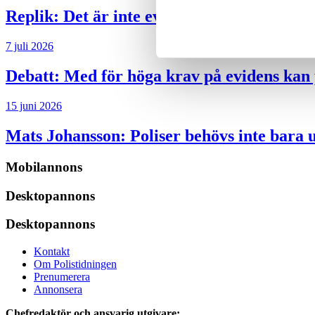
Replik:
Det är inte evidenskrav som bakbi
7 juli 2026
Debatt:
Med för höga krav på evidens kan p
15 juni 2026
Mats Johansson:
Poliser behövs inte bara 
Mobilannons
Desktopannons
Desktopannons
Kontakt
Om Polistidningen
Prenumerera
Annonsera
Chefredaktör och ansvarig utgivare: