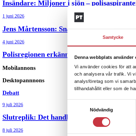
Insändare:
Miljoner i sjön – polisaspiran
1 juni 2026
Jens Mårtensson:
Snart 20 år i tjänst – n
Samtycke
4 juni 2026
Polisregionen erkänner fel: ”Kommer att rä
Denna webbplats använder 
Vi använder cookies för att a
Mobilannons
och analysera vår trafik. Vi 
Desktopannnons
analysföretag som vi samarb
tillhandahållit eller som de h
Debatt
Samtyckesval
9 juli 2026
Nödvändig
Slutreplik:
Det handlar om kunskapsstyrni
8 juli 2026