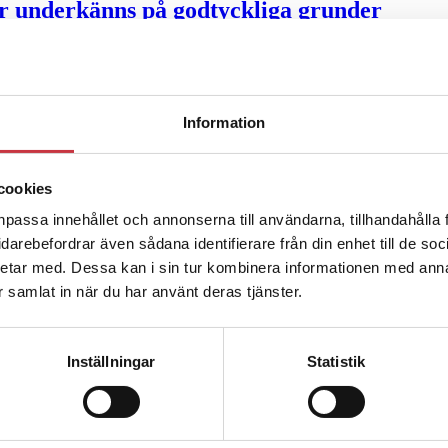
ter underkänns på godtyckliga grunder
u ska han lära sig grunderna
Information
ttas till”
cookies
npassa innehållet och annonserna till användarna, tillhandahålla 
vidarebefordrar även sådana identifierare från din enhet till de s
etar med. Dessa kan i sin tur kombinera informationen med ann
ar samlat in när du har använt deras tjänster.
Inställningar
Statistik
ng – inte om forskarnas motiv