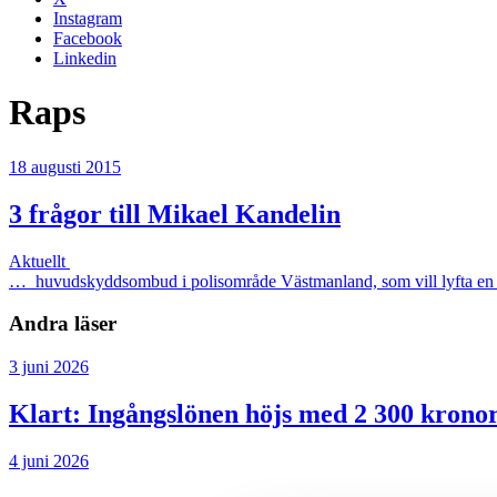
Instagram
Facebook
Linkedin
Raps
18 augusti 2015
3 frågor till Mikael Kandelin
Aktuellt
… huvudskyddsombud i polisområde Västmanland, som vill lyfta en id
Andra läser
3 juni 2026
Klart: Ingångslönen höjs med 2 300 krono
4 juni 2026